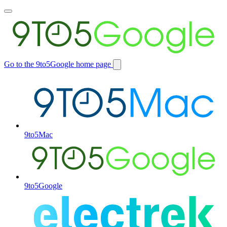
Toggle
main
menu
Go to the 9to5Google home page
Switch
site
9to5Mac
9to5Google