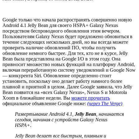
Google только что начала распространять совершенно новую
Android 4.1 Jelly Bean для своего HSPA+ Galaxy Nexus
посредством беспроводного обновления этим вечером.
Пользователям Galaxy Nexus будет предложено обновиться в
течение следующих нескольких дней, но вы всегда можете
проверить наличие обновлений ПО, чтобы получить
обновление немного быстрее. Для тех, кто не в курсе, Jelly
Bean была представлена на Google I/O в этом году. Она
привносит множество новых функций на платформу Android,
включая переработанную систему уведомлений и Google Now
— конкурента Siri. Обновление определенно стоит
установить, поскольку оно делает работу намного более
плавной и приятной в целом. Далее Google заявила, что Jelly
Bean появится на «всех Galaxy Nexus», Nexus S и Motorola
Xoom в ближайшие недели. Вы
можете прочитать
официальное объявление Google ниже:
(через The Verge)
Развертывание Android 4.1,
Jelly Bean
, начинается
сегодня, начиная с устройств Galaxy Nexus
HSPA+.
Jelly Bean делает все быстрым, плавным и