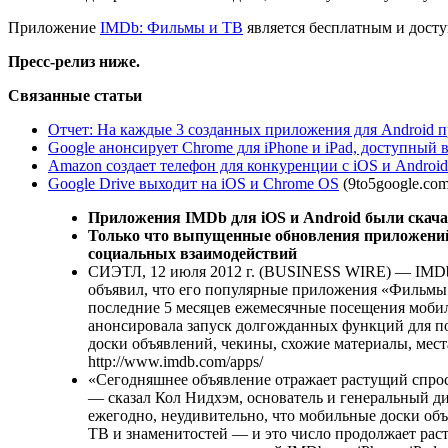
Приложение
IMDb: Фильмы и ТВ
является бесплатным и досту
Пресс-релиз ниже.
Связанные статьи
Отчет: На каждые 3 созданных приложения для Android п
Google анонсирует Chrome для iPhone и iPad, доступный в
Amazon создает телефон для конкуренции с iOS и Android
Google Drive выходит на iOS и Chrome OS
(9to5google.com
Приложения IMDb для iOS и Android были скача
Только что выпущенные обновления приложений
социальных взаимодействий
СИЭТЛ, 12 июля 2012 г. (BUSINESS WIRE) — IMDb,
объявил, что его популярные приложения «Фильмы и
последние 5 месяцев ежемесячные посещения моби
анонсировала запуск долгожданных функций для по
доски объявлений, чекины, схожие материалы, мест
http://www.imdb.com/apps/
«Сегодняшнее объявление отражает растущий спро
— сказал Кол Нидхэм, основатель и генеральный д
ежегодно, неудивительно, что мобильные доски об
ТВ и знаменитостей — и это число продолжает ра