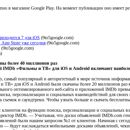
пно в магазине Google Play. На момент публикации оно имеет ре
риходится 7 для iOS
(9to5google.com)
 App Store уже сегодня
(9to5google.com)
(9to5google.com)
)
ны более 40 миллионов раз
 IMDb «Фильмы и ТВ» для iOS и Android включают наиболее
 самый популярный и авторитетный в мире источник информации
 ТВ» для iOS и Android были скачаны более 20 миллионов раз ка
льного оптимизированного веб-сайта и приложений IMDb превы
иска, персонализации и социальных взаимодействий для своих 
а съемок и саундтреки. Чтобы узнать больше и скачать бесплат
с клиентов на функции поиска, персонализации и социальных 
иректор IMDb. — Учитывая, что доски объявлений IMDb.com ген
ъявлений были нашим запросом №1 от клиентов. Начиная с сего
сти — будут наслаждаться мобильными досками объявлений, чек