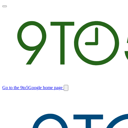
Toggle
main
menu
Go to the 9to5Google home page
Switch
site