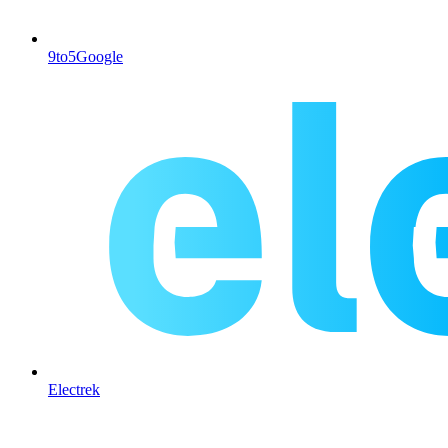
9to5Google
Electrek