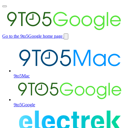
Toggle
main
menu
Go to the 9to5Google home page
Switch
site
9to5Mac
9to5Google