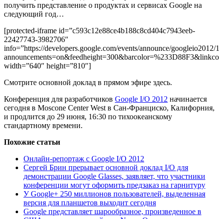
получить представление о продуктах и ​​сервисах Google на
следующий год…
[protected-iframe id=”c593c12e88ce4b188c8cd404c7943eeb-
22427743-3982706″
info=”https://developers.google.com/events/announce/googleio201
announcements=on&feedheight=300&barcolor=%233D88F3&link
width=”640″ height=”810″]
Смотрите основной доклад в прямом эфире здесь.
Конференция для разработчиков
Google I/O 2012
начинается
сегодня в Moscone Center West в Сан-Франциско, Калифорния,
и продлится до 29 июня, 16:30 по тихоокеанскому
стандартному времени.
Похожие статьи
Онлайн-репортаж с Google I/O 2012
Сергей Брин прерывает основной доклад I/O для
демонстрации Google Glasses, заявляет, что участники
конференции могут оформить предзаказ на гарнитуру
У Google+ 250 миллионов пользователей, выделенная
версия для планшетов выходит сегодня
Google представляет шарообразное, произведенное в