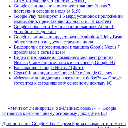
США потоковое устройство Nexus Q
Google официально анонсирует планшет Nexus 7,
поставки в середине июля за $199
Google Play планирует 1,5 млрд установок приложений
ежемесячно, представляет журналы и ТВ-контент
Google сообщает о 1 млн активированных Android-
устройств ежедневно
Google официально представляет Android 4.1 Jelly Bean,
обновление по воздуху в середине июля
Видеоролик с презентацией планшета Google Nexus 7
просочился в сеть [Видео]
Видео и изображения домашнего медиаустройства
Nexus Q также просочились в сеть перед Google I/O
Вот планшет Google Nexus 7 [Фото]
Сергей Брин ходит по Google I/O в Google Glasses
«Мечтают ли андроиды о желейных бобах?» — Google
готовится к сегодняшнему основному докладу I/O
← «Мечтают ли андроиды о желейных бобах?» — Google
готовится к сегодняшнему основному докладу на I/O
Демонстрация Google Glass Сергея Брина с парашютистами на