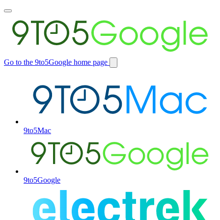
Toggle
main
menu
Go to the 9to5Google home page
Switch
site
9to5Mac
9to5Google