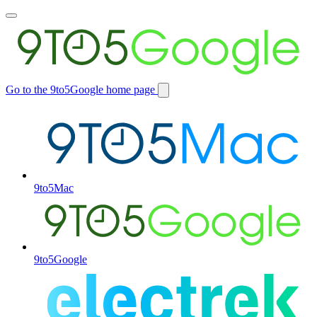
Toggle
main
menu
Go to the 9to5Google home page
Switch
site
9to5Mac
9to5Google