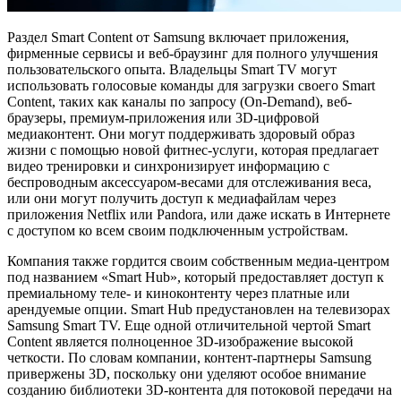
Раздел Smart Content от Samsung включает приложения,
фирменные сервисы и веб-браузинг для полного улучшения
пользовательского опыта. Владельцы Smart TV могут
использовать голосовые команды для загрузки своего Smart
Content, таких как каналы по запросу (On-Demand), веб-
браузеры, премиум-приложения или 3D-цифровой
медиаконтент. Они могут поддерживать здоровый образ
жизни с помощью новой фитнес-услуги, которая предлагает
видео тренировки и синхронизирует информацию с
беспроводным аксессуаром-весами для отслеживания веса,
или они могут получить доступ к медиафайлам через
приложения Netflix или Pandora, или даже искать в Интернете
с доступом ко всем своим подключенным устройствам.
Компания также гордится своим собственным медиа-центром
под названием «Smart Hub», который предоставляет доступ к
премиальному теле- и киноконтенту через платные или
арендуемые опции. Smart Hub предустановлен на телевизорах
Samsung Smart TV. Еще одной отличительной чертой Smart
Content является полноценное 3D-изображение высокой
четкости. По словам компании, контент-партнеры Samsung
привержены 3D, поскольку они уделяют особое внимание
созданию библиотеки 3D-контента для потоковой передачи на