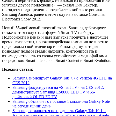
Center, и вернитесь к фильму, не выходя из приложения и не
запуская другое приложение», — сказал Тим Бакстер,
президент подразделения потребительской электроники
Samsung America, ранее в этом году на выставке Consumer
Electronics Show 2012.
Новый 55-дюймовый плоский экран Samsung дебютирует
позже в этом году с платформой Smart TV на борту.
Подробности о ценах и дате выпуска продукта в настоящее
время неизвестны, но южнокорейская компания полностью
представила свой телевизор и веб-платформу, которая
позволяет пользователям находить, контролировать и
взаимодействовать со своим устройством и медиафайлами
посредством Smart Interaction, Smart Content и Smart Evolution.
Похожие статьи:
Samsung анонсирует Galaxy Tab 7.7 с Verizon 4G LTE на
CES 2012
Samsung фокусируется на «Smart TV» на CES 2012:
демонстрирует Samsung ES8000 LED TV и 55-
дюймовый OLED 3D TV
Samsung объявляет о поставке 1 миллиона Galaxy Note
на сегодняшний день
Samsung соглашается не продавать Galaxy Tab 10.1 в
Австралии до разрешения судебного процесса с Apple