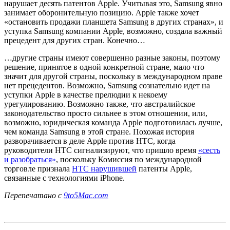
нарушает десять патентов Apple. Учитывая это, Samsung явно
занимает оборонительную позицию. Apple также хочет
«остановить продажи планшета Samsung в других странах», и
уступка Samsung компании Apple, возможно, создала важный
прецедент для других стран. Конечно…
…другие страны имеют совершенно разные законы, поэтому
решение, принятое в одной конкретной стране, мало что
значит для другой страны, поскольку в международном праве
нет прецедентов. Возможно, Samsung сознательно идет на
уступки Apple в качестве прелюдии к некоему
урегулированию. Возможно также, что австралийское
законодательство просто сильнее в этом отношении, или,
возможно, юридическая команда Apple подготовилась лучше,
чем команда Samsung в этой стране. Похожая история
разворачивается в деле Apple против HTC, когда
руководители HTC сигнализируют, что пришло время
«сесть
и разобраться»
, поскольку Комиссия по международной
торговле признала
HTC нарушившей
патенты Apple,
связанные с технологиями iPhone.
Перепечатано с
9to5Mac.com