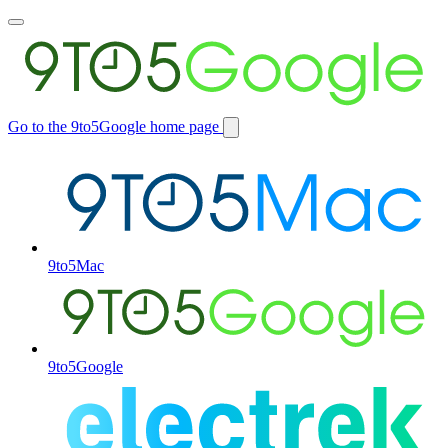
Toggle
main
menu
Go to the 9to5Google home page
Switch
site
9to5Mac
9to5Google