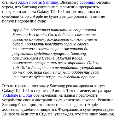
стычкой
Apple против Samsung
,
Bloomberg
сообщил
сегодня
утром, что Samsung согласилась временно прекратить
продажи планшета Galaxy Tab 10.1 до тех пор, пока их
судебный спор с Apple не будет урегулирован или они не
получат одобрение суда:
Apple Inc. обострила патентный спор против
Samsung Electronics Co. и добилась соглашения,
согласно которому южнокорейская компания не
будет продавать новейшую версию своего
планшетного компьютера в Австралии до
разрешения судебного процесса. Samsung,
базирующаяся в Сувоне, Южная Корея,
согласилась прекратить рекламирование Galaxy
Tab 10.1 в Австралии и не продавать устройство
до тех пор, пока она не получит одобрение суда
или пока не будет разрешен судебный процесс.
Это интересно, поскольку Samsung рекламировала запуск
Galaxy Tab 10.1 в стране с 20 июля. Тем не менее, операторы
Vodafone
и
Optus
обе намекали на планы предложить
устройство своим австралийским клиентам «скоро». Решение
Samsung было принято после того, как адвокат Apple
добивался судебного запрета в Федеральном суде перед судьей
Аннабель Беннетт в Сиднее, утверждая, что планшет Samsung