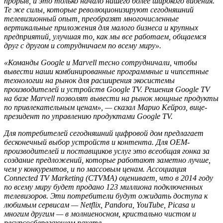
прорыв, и это только начало нашего более широкого видения.
Те же силы, которые революционизируют сегодняшний
телевизионный опыт, преобразят многочисленные
вертикальные приложения для малого бизнеса и крупных
предприятий, улучшая то, как мы все работаем, общаемся
друг с другом и сотрудничаем по всему миру».
«Команды Google и Marvell тесно сотрудничали, чтобы
вывести наши комбинированные программные и чипсетные
технологии на рынок для расширения экосистемы
производителей и устройств Google TV. Решения Google TV
на базе Marvell позволят вывести на рынок мощные продукты
по привлекательным ценам», — сказал Марио Кейроз, вице-
президент по управлению продуктами Google TV.
Для потребителей сегодняшний цифровой дом предлагает
бесконечный выбор устройств и контента. Для OEM-
производителей и поставщиков услуг это всеобщая гонка за
создание предложений, которые работают заметно лучше,
чем у конкурентов, и по массовым ценам. Ассоциация
Connected TV Marketing (CTVMA) оценивает, что в 2014 году
по всему миру будет продано 123 миллиона подключенных
телевизоров. Эти потребители будут ожидать доступа к
любимым сервисам — Netflix, Pandora, YouTube, Picasa и
многим другим — в молниеносном, кристально чистом и
ресурсосберегающем пакете.