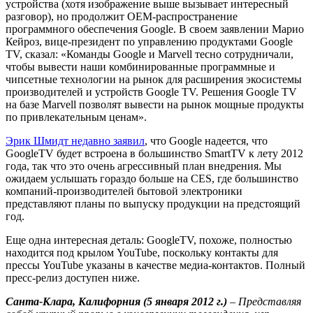
устройства (хотя изображение выше вызывает интересный
разговор), но продолжит OEM-распространение
программного обеспечения Google. В своем заявлении Марио
Кейроз, вице-президент по управлению продуктами Google
TV, сказал: «Команды Google и Marvell тесно сотрудничали,
чтобы вывести наши комбинированные программные и
чипсетные технологии на рынок для расширения экосистемы
производителей и устройств Google TV. Решения Google TV
на базе Marvell позволят вывести на рынок мощные продукты
по привлекательным ценам».
Эрик Шмидт недавно заявил
, что Google надеется, что
GoogleTV будет встроена в большинство SmartTV к лету 2012
года, так что это очень агрессивный план внедрения. Мы
ожидаем услышать гораздо больше на CES, где большинство
компаний-производителей бытовой электроники
представляют планы по выпуску продукции на предстоящий
год.
Еще одна интересная деталь: GoogleTV, похоже, полностью
находится под крылом YouTube, поскольку контакты для
прессы YouTube указаны в качестве медиа-контактов. Полный
пресс-релиз доступен ниже.
Санта-Клара, Калифорния (5 января 2012 г.)
– Представляя