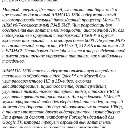
Мощный, энергоэффективный, ультрамасштабируемый и
чрезвычайно доступный ARMADA 1500 содержит самый
высокопроизводительный двухъядерный процессор Marvell®
ARM v6/7-совместимый PJ4B SMP. Чип разработан для
обеспечения вычислительной мощности, аналогичной ПК, для
поддержки веб-браузинга с поддержкой Flash™ и других
ключевых технологий — с помощью более 6000 Dhrystone MIPS
вычислительной мощности, FPU v3.0, 512 КБ кэш-памяти L2
и WMMX2. Платформа Foresight является энергоэффективной
и имеет расширенное управление питанием, как у мобильных
телефонов.
ARMADA 1500 также содержит отмеченную наградами
технологию обработки видео Qdeo™ от Marvell для
ультрасовременного HD и 3D-видео, включая
масштабирование, шумоподавление, деинтерлейсинг,
улучшение низкобитового интернет-видео, а также FRC и
улучшение цвета/контрастности. Чип предлагает VMeta™,
мультиформатный видеодекодер/кодер/транскодер, который
может декодировать до двух одновременных потоков 1080p,
а также множество других видеоформатов и контейнеров.
Эти функции делают платформу Foresight идеальной для
Google TV, которая требует огромной вычислительной
мощности для своих многочисленных приложений по