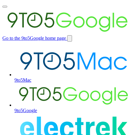
Toggle
main
menu
Go to the 9to5Google home page
Switch
site
9to5Mac
9to5Google