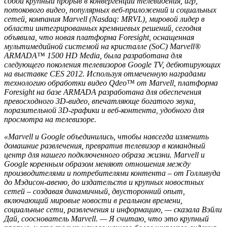
собой крупный прорыв в конвергенции телевидения, игр,
потокового видео, популярных веб-приложений и социальных
сетей, компания Marvell (Nasdaq: MRVL), мировой лидер в
области интегрированных кремниевых решений, сегодня
объявила, что новая платформа Foresight, оснащенная
мультимедийной системой на кристалле (SoC) Marvell®
ARMADA™ 1500 HD Media, была разработана для
следующего поколения телевизоров Google TV, дебютирующих
на выставке CES 2012. Используя отмеченную наградами
технологию обработки видео Qdeo™ от Marvell, платформа
Foresight на базе ARMADA разработана для обеспечения
превосходного 3D-видео, впечатляюще богатого звука,
поразительной 3D-графики и веб-контента, удобного для
просмотра на телевизоре.
«Marvell и Google объединились, чтобы навсегда изменить
домашние развлечения, превратив телевизор в командный
центр для нашего подключенного образа жизни. Marvell и
Google коренным образом меняют отношения между
производителями и потребителями контента – от Голливуда
до Мэдисон-авеню, до издательств и крупных новостных
сетей – создавая динамичный, двусторонний опыт,
включающий мировые новости в реальном времени,
социальные сети, развлечения и информацию, — сказала Вэйли
Дай, сооснователь Marvell. — Я считаю, что это крупный