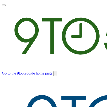
Toggle
main
menu
Go to the 9to5Google home page
Switch
site