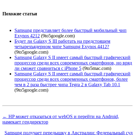
Похожие статьи
Samsung представляет более быстрый мобильный чип
Exynos 4212
(9to5google.com)
Будет ли Galaxy S III работать на предстоящем
четырехъядерном чипе Samsung Exynos 4412?
(9to5google.com)
Samsung Galaxy S II имеет самый быстрый графический
процессор среди всех современных смартфонов, но вряд
ли сможет сравниться с iPhone 5
(9to5mac.com)
Samsung Galaxy S II имеет самый быстрый графический
процессор среди всех современных смартфонов, более
чем в 2 раза быстрее чипа Tegra 2 в Galaxy Tab 10.1
(9to5google.com)
← HP может отказаться от webOS и перейти на Android,
намекает гендиректор
Samsung получает передышку в Австралии: Федеральный суд