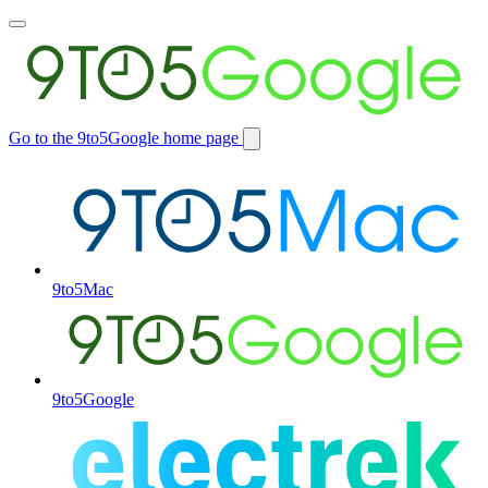
Toggle
main
menu
Go to the 9to5Google home page
Switch
site
9to5Mac
9to5Google