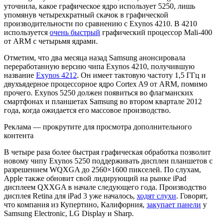
уточнила, какое графическое ядро использует 5250, лишь
упомянув четырехкратный скачок в графической
производительности по сравнению с Exynos 4210. В 4210
используется
очень быстрый
графический процессор Mali-400
от ARM с четырьмя ядрами.
Отметим, что два месяца назад Samsung анонсировала
переработанную версию чипа Exynos 4210, получившую
название
Exynos 4212
. Он имеет тактовую частоту 1,5 ГГц и
двухъядерное процессорное ядро Cortex A9 от ARM, помимо
прочего. Exynos 5250 должен появиться во флагманских
смартфонах и планшетах Samsung во втором квартале 2012
года, когда ожидается его массовое производство.
Реклама — прокрутите для просмотра дополнительного
контента
В четыре раза более быстрая графическая обработка позволит
новому чипу Exynos 5250 поддерживать дисплеи планшетов с
разрешением WQXGA до 2560×1600 пикселей. По слухам,
Apple также обновит свой лидирующий на рынке iPad
дисплеем QXXGA в начале следующего года. Производство
дисплея Retina для iPad 3 уже началось,
ходят слухи
. Говорят,
что компания из Купертино, Калифорния,
закупает панели
у
Samsung Electronic, LG Display и Sharp.