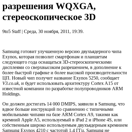
разрешения WQXGA,
стереоскопическое 3D
9to5 Staff
| Среда, 30 ноября, 2011, 19:39.
Samsung готовит улучшенную версию двухъядерного чипа
Exynos, которая позволит смартфонам и планшетам
следующего года оснащаться 3D-стереоскопическими
дисплеями со сверхвысоким разрешением, в дополнение к
более быстрой графике и более высокой производительности
ЦП. Новый чип получит название Exynos 5250, сообщает
V3.co.uk
, и будет использовать архитектуру Cortex A15 от
известной компании по разработке полупроводников ARM
Holdings.
Он должен достигать 14 000 DMIPS, заявили в Samsung, что
вдвое больше инструкций по сравнению с типичными
мобильными чипами на базе ARM Cortex A9, такими как
кремний Apple A5, используемый в iPad 2 и iPhone 4S, или
собственным широко используемым двухъядерным кремнием
Samsung Exynos 4210 с частотой 1,4 ГГц. Samsung не