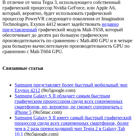
В отличие от чипа Tegra 3, использующего собственный
графический процессор Nvidia GeForce, или Apple A6,
который, вероятно, будет использовать графический
процессор PowerVR следующего поколения от Imagination
Technologies, Exynos 4412 может задействовать
недавно
представленный
графический модуль Mali-T658, который
обеспечивает до десяти раз большую графическую
производительность по сравнению с Mali-400 GPU и в четыре
раза большую вычислительную производительность GPU по
сравнению с Mali-T604 GPU.
Связанные статьи
Samsung представляет более быстрый мобильный чип
Exynos 4212
(9to5google.com)
Samsung Galaxy S II обладает самым быстрым
графическим процессором среди всех современных
смартфонов, но, вероятно, не сможет соперничать с
iPhone 5
(9to5mac.com)
Samsung Galaxy S II имеет самый быстрый графический
процессор среди всех современных смартфонов, более
чем в 2 раза превосходящий чип Tegra 2 в Galaxy Tab
10.1
(9to5google.com)