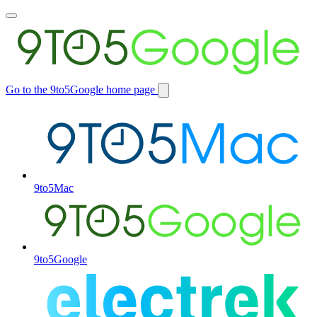
Toggle
main
menu
Go to the 9to5Google home page
Switch
site
9to5Mac
9to5Google