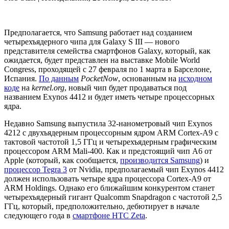
Предполагается, что Samsung работает над созданием
четырехъядерного чипа для Galaxy S III — нового
представителя семейства смартфонов Galaxy, который, как
ожидается, будет представлен на выставке Mobile World
Congress, проходящей с 27 февраля по 1 марта в Барселоне,
Испания.
По данным
PocketNow
, основанным на
исходном
коде
на
kernel.org
, новый чип будет продаваться под
названием Exynos 4412 и будет иметь четыре процессорных
ядра.
Недавно Samsung выпустила 32-нанометровый чип Exynos
4212 с двухъядерным процессорным ядром ARM Cortex-A9 с
тактовой частотой 1,5 ГГц и четырехъядерным графическим
процессором ARM Mali-400. Как и предстоящий чип A6 от
Apple (который, как сообщается,
производится Samsung
) и
процессор Tegra 3
от Nvidia, предполагаемый чип Exynos 4412
должен использовать четыре ядра процессора Cortex-A9 от
ARM Holdings. Однако его ближайшим конкурентом станет
четырехъядерный гигант Qualcomm Snapdragon с частотой 2,5
ГГц, который, предположительно, дебютирует в начале
следующего года в
смартфоне HTC Zeta
.