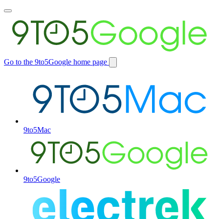
Toggle
main
menu
Go to the 9to5Google home page
Switch
site
9to5Mac
9to5Google