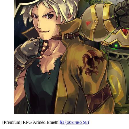
[Premium] RPG Armed Emeth
$1
(обычно $8)