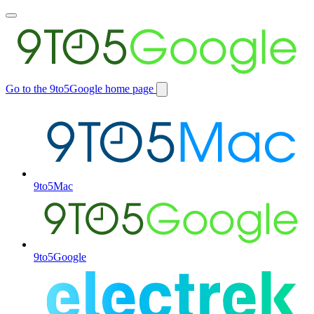
Toggle
main
menu
Go to the 9to5Google home page
Switch
site
9to5Mac
9to5Google