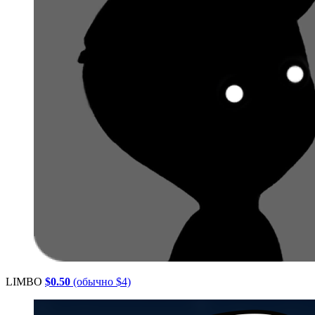
LIMBO
$0.50
(обычно $4)