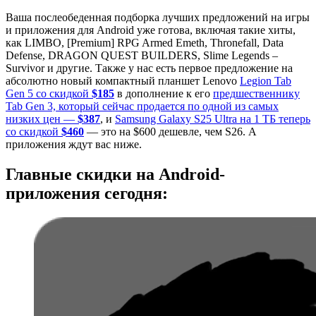
Ваша послеобеденная подборка лучших предложений на игры
и приложения для Android уже готова, включая такие хиты,
как LIMBO, [Premium] RPG Armed Emeth, Thronefall, Data
Defense, DRAGON QUEST BUILDERS, Slime Legends –
Survivor и другие. Также у нас есть первое предложение на
абсолютно новый компактный планшет Lenovo
Legion Tab
Gen 5 со скидкой
$185
в дополнение к его
предшественнику
Tab Gen 3, который сейчас продается по одной из самых
низких цен —
$387
, и
Samsung Galaxy S25 Ultra на 1 ТБ теперь
со скидкой
$460
— это на $600 дешевле, чем S26. А
приложения ждут вас ниже.
Главные скидки на Android-
приложения сегодня: