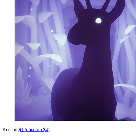
Kenshō
$1
(обычно $4)