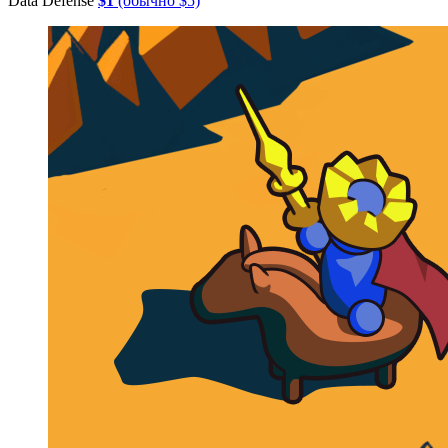
Data Defense
$1
(обычно $5)