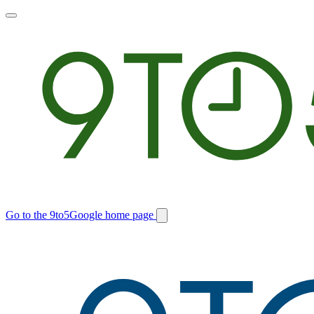
Toggle
main
menu
Go to the 9to5Google home page
Switch
site