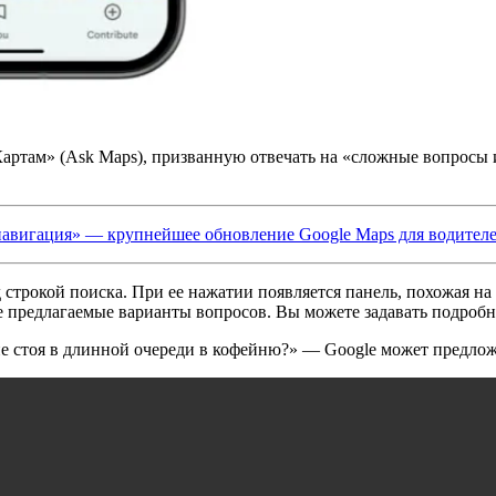
артам» (Ask Maps), призванную отвечать на «сложные вопросы и
авигация» — крупнейшее обновление Google Maps для водителей
строкой поиска. При ее нажатии появляется панель, похожая на 
ите предлагаемые варианты вопросов. Вы можете задавать подроб
, не стоя в длинной очереди в кофейню?» — Google может предло