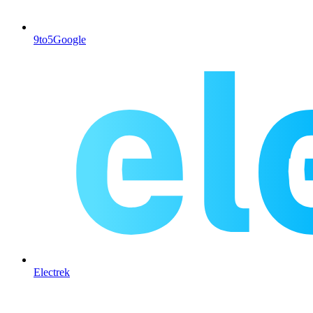
9to5Google
Electrek