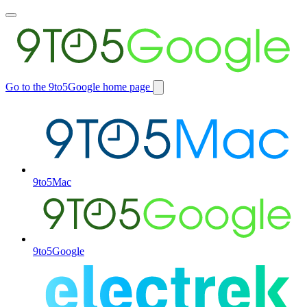
Toggle
main
menu
Go to the 9to5Google home page
Switch
site
9to5Mac
9to5Google