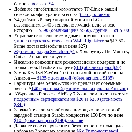
бампера
всего за $4
Добавьте гигабитный коммутатор TP-Link к вашей
сетевой конфигурации всего за
$15 с доставкой
34-дюймовый сверхширокий монитор LG с
разрешением 1440p теперь по лучшей цене за всю
историю —
$390 (обычная цена $550), другие — от $100
Управляйте освещением в доме с помощью этого
умного переключателя света Wi-Fi Lightstory
за $17,50 с
Prime-доставкой (обычная цена $27)
Жуткие игры для Switch от $4
к Хэллоуину: The Mummy,
Outlast 2 и многие другие
Идеально подходит для рождественских подарков и не
только: нож Kershaw по цене
$13 (обычная цена $20)
Замок Kwikset Z-Wave Tustin по самой низкой цене на
Amazon —
$135 с доставкой (обычная цена $185)
Гарнитура SteelSeries Arctis Pro предлагает объемный
звук за $
140 с доставкой (минимальная цена на Amazon)
AV-ресивер Pioneer с AirPlay 7.2-каналом поставляется с
подарочным сертификатом на $20 за $280 (стоимость
$345)
Заряжайте свои устройства с помощью портативной
зарядной станции Suaoki мощностью 150 Втч по цене
$105 (обычная цена $140), больше
Держите свое снаряжение в безопасности с помощью
набора из 2 кодовых замков за
$6 с Prime-доставкой