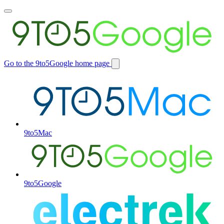
Toggle
main
menu
Go to the 9to5Google home page
Switch
site
9to5Mac
9to5Google