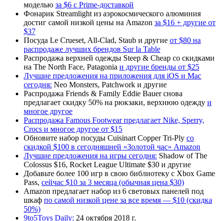
моделью
за $6 с Prime-доставкой
Фонарик Streamlight из аэрокосмического алюминия
достиг самой низкой цены на Amazon
за $16 + другие от
$37
Посуда Le Crueset, All-Clad, Staub и другие
от $80 на
распродаже лучших брендов Sur la Table
Распродажа верхней одежды Steep & Cheap со скидками
на The North Face, Patagonia
и другие бренды от $25
Лучшие предложения на приложения для iOS и Mac
сегодня:
Neo Monsters, Patchwork и другие
Распродажа Friends & Family Eddie Bauer снова
предлагает скидку 50% на рюкзаки, верхнюю одежду
и
многое другое
Распродажа Famous Footwear предлагает Nike, Sperry,
Crocs и многое другое от $15
Обновите набор посуды Cuisinart Copper Tri-Ply
со
скидкой $100 в сегодняшней «Золотой час» Amazon
Лучшие предложения на игры сегодня:
Shadow of The
Colossus $16, Rocket League Ultimate $30 и другие
Добавьте более 100 игр в свою библиотеку с Xbox Game
Pass,
сейчас $10 за 3 месяца (обычная цена $30)
Amazon предлагает набор из 6 световых панелей под
шкаф
по самой низкой цене за все время — $10 (скидка
50%)
9to5Toys Daily:
24 октября 2018 г.