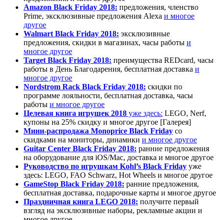
Amazon Black Friday 2018:
предложения, членство
Prime, эксклюзивные предложения Alexa
и многое
другое
Walmart Black Friday 2018:
эксклюзивные
предложения, скидки в магазинах, часы работы
и
многое другое
Target Black Friday 2018:
преимущества REDcard, часы
работы в День Благодарения, бесплатная доставка
и
многое другое
Nordstrom Rack Black Friday 2018:
скидки по
программе лояльности, бесплатная доставка, часы
работы
и многое другое
Целевая книга игрушек 2018
уже здесь:
LEGO, Nerf,
купоны на 25% скидку и многое другое [Галерея]
Мини-распродажа Monoprice Black Friday
со
скидками на мониторы, динамики
и многое другое
Guitar Center Black Friday 2018:
ранние предложения
на оборудование для iOS/Mac, доставка и многое другое
Руководство по игрушкам Kohl’s Black Friday
уже
здесь: LEGO, FAO Schwarz, Hot Wheels и многое другое
GameStop Black Friday 2018:
ранние предложения,
бесплатная доставка, подарочные карты и многое другое
Праздничная книга LEGO 2018:
получите первый
взгляд на эксклюзивные наборы, рекламные акции и
многое другое