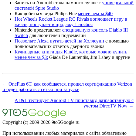
Запись на Android стала намного лучше с
универсальной
системой Spire Studio
Как добиться вида Philips Hue
менее чем за $40
Hot Wheels Rocket League RC Rivals воплощает игру в
жизнь, поступает в продажу 1 ноября
Nintendo представляет
специальную консоль Diablo III
Switch
для любителей подземелий
Позвольте Alexa пугать детей на Хэллоуин
с помощью
пользовательских ответов дверного звонка
Кулинарные книги для Kindle, которые можно купить
менее чем за $3:
Giada De Laurentiis, Jim Lahey и другие
← OnePlus 6T, как сообщается, прошел сертификацию Verizon
и будет работать с сетью при запуске
AT&T тестирует Android TV приставку, разработанную с
учетом DirecTV Now →
Copyright (c) 2009-2026 9to5Google.ru
При использовании любых материалов с сайта обязательно