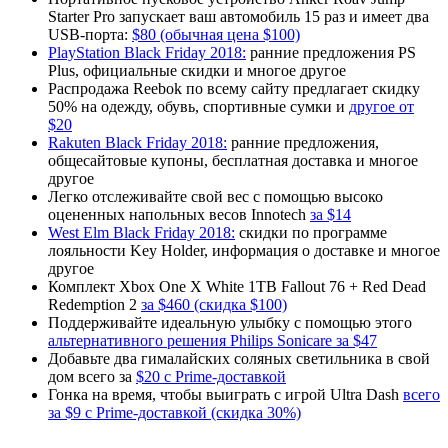
Starter Pro запускает ваш автомобиль 15 раз и имеет два
USB-порта:
$80 (обычная цена $100)
PlayStation Black Friday 2018:
ранние предложения PS
Plus, официальные скидки и многое другое
Распродажа Reebok по всему сайту предлагает скидку
50% на одежду, обувь, спортивные сумки и
другое от
$20
Rakuten Black Friday 2018:
ранние предложения,
общесайтовые купоны, бесплатная доставка и многое
другое
Легко отслеживайте свой вес с помощью высоко
оцененных напольных весов Innotech
за $14
West Elm Black Friday 2018:
скидки по программе
лояльности Key Holder, информация о доставке и многое
другое
Комплект Xbox One X White 1TB Fallout 76 + Red Dead
Redemption 2
за $460 (скидка $100)
Поддерживайте идеальную улыбку с помощью этого
альтернативного решения Philips Sonicare за $47
Добавьте два гималайских соляных светильника в свой
дом всего за
$20 с Prime-доставкой
Гонка на время, чтобы выиграть с игрой Ultra Dash
всего
за $9 с Prime-доставкой (скидка 30%)