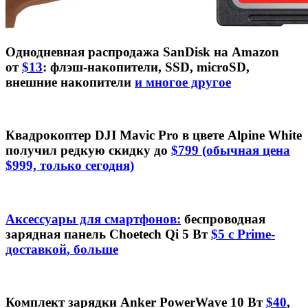
Однодневная распродажа SanDisk на Amazon
от
$13
: флэш-накопители, SSD, microSD,
внешние накопители
и многое другое
Квадрокоптер DJI Mavic Pro в цвете Alpine White
получил редкую скидку до
$799
(обычная цена
$999, только сегодня)
Аксессуары для смартфонов:
беспроводная
зарядная панель Choetech Qi 5 Вт
$5 с Prime-
доставкой
, больше
Комплект зарядки Anker PowerWave 10 Вт
$40
,