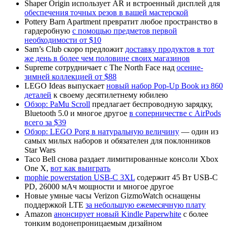
Shaper Origin использует AR и встроенный дисплей для
обеспечения точных резов в вашей мастерской
Pottery Barn Apartment превратит любое пространство в
гардеробную
с помощью предметов первой
необходимости от $10
Sam’s Club скоро предложит
доставку продуктов в тот
же день в более чем половине своих магазинов
Supreme сотрудничает с The North Face над
осенне-
зимней коллекцией от $88
LEGO Ideas выпускает
новый набор Pop-Up Book из 860
деталей
к своему десятилетнему юбилею
Обзор: PaMu Scroll
предлагает беспроводную зарядку,
Bluetooth 5.0 и многое другое
в соперничестве с AirPods
всего за $39
Обзор: LEGO Porg в натуральную величину
— один из
самых милых наборов и обязателен для поклонников
Star Wars
Taco Bell снова раздает лимитированные консоли Xbox
One X,
вот как выиграть
mophie powerstation USB-C 3XL
содержит 45 Вт USB-C
PD, 26000 мАч мощности и многое другое
Новые умные часы Verizon GizmoWatch оснащены
поддержкой LTE
за небольшую ежемесячную плату
Amazon
анонсирует новый Kindle Paperwhite
с более
тонким водонепроницаемым дизайном