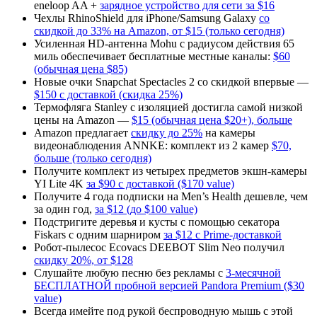
eneloop AA +
зарядное устройство для сети за $16
Чехлы RhinoShield для iPhone/Samsung Galaxy
со
скидкой до 33% на Amazon, от $15 (только сегодня)
Усиленная HD-антенна Mohu с радиусом действия 65
миль обеспечивает бесплатные местные каналы:
$60
(обычная цена $85)
Новые очки Snapchat Spectacles 2 со скидкой впервые —
$150 с доставкой (скидка 25%)
Термофляга Stanley с изоляцией достигла самой низкой
цены на Amazon —
$15 (обычная цена $20+), больше
Amazon предлагает
скидку до 25%
на камеры
видеонаблюдения ANNKE: комплект из 2 камер
$70,
больше (только сегодня)
Получите комплект из четырех предметов экшн-камеры
YI Lite 4K
за $90 с доставкой ($170 value)
Получите 4 года подписки на Men’s Health дешевле, чем
за один год,
за $12 (до $100 value)
Подстригите деревья и кусты с помощью секатора
Fiskars с одним шарниром
за $12 с Prime-доставкой
Робот-пылесос Ecovacs DEEBOT Slim Neo получил
скидку 20%, от $128
Слушайте любую песню без рекламы с
3-месячной
БЕСПЛАТНОЙ пробной версией Pandora Premium ($30
value)
Всегда имейте под рукой беспроводную мышь с этой