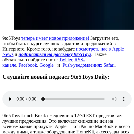
9to5Toys
теперь имеет новое приложение!
Загрузите его,
чтобы быть в курсе лучших гаджетов и предложений в
Интернете. Кроме того, не забудьте
посмотреть нас в Apple
News
и
подписаться на рассылку 9to5Toys
. Также
обязательно найдите нас в:
Twitter
,
RSS-
канале
,
Facebook
,
Google+
и
Push-уведомлениях Safari
.
Слушайте новый подкаст 9to5Toys Daily:
9to5Toys Lunch Break ежедневно в 12:30 EST представляет
лучшие предложения. Это включает снижение цен на
всевозможные продукты Apple — от iPad до MacBook и всего
между ними, а также оборудование HomeKit, аксессуары всех