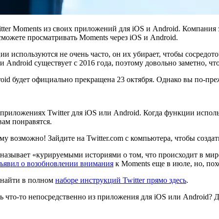
witter Moments из своих приложений для iOS и Android. Компания
сможете просматривать Moments через iOS и Android.
ции используются не очень часто, он их убирает, чтобы сосредот
и Android существует с 2016 года, поэтому довольно заметно, чт
droid будет официально прекращена 23 октября. Однако вы по-пр
приложениях Twitter для iOS или Android. Когда функции исполь
вам понравятся.
у возможно! Зайдите на Twitter.com с компьютера, чтобы созда
ия называет «курируемыми историями о том, что происходит в мир
ъявил о возобновлении внимания
к Moments еще в июле, но, пох
 найти в полном
наборе инструкций Twitter прямо здесь
.
ь что-то непосредственно из приложения для iOS или Android? Д