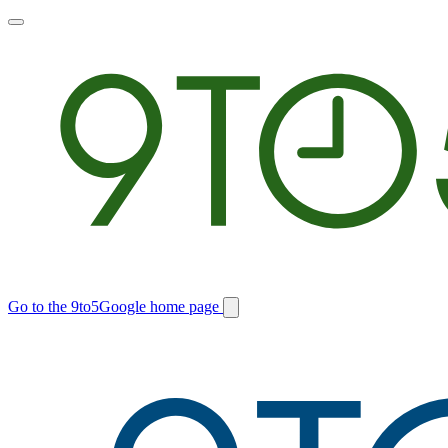
Toggle
main
menu
Go to the 9to5Google home page
Switch
site