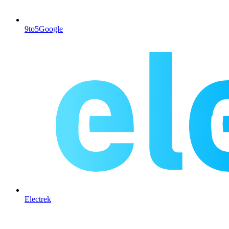
9to5Google
Electrek