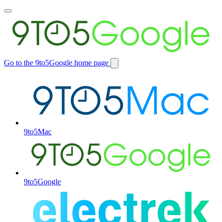
Toggle
main
menu
Go to the 9to5Google home page
Switch
site
9to5Mac
9to5Google