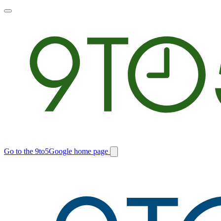
Toggle
main
menu
Go to the 9to5Google home page
Switch
site