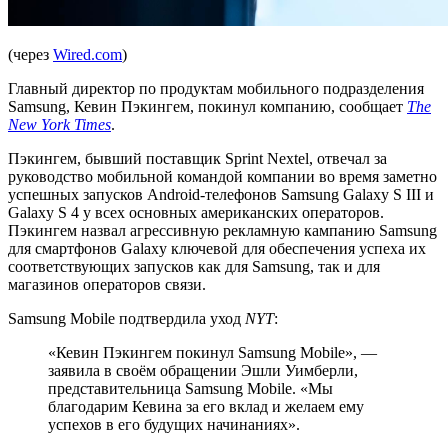
(через
Wired.com
)
Главный директор по продуктам мобильного подразделения
Samsung, Кевин Пэкингем, покинул компанию, сообщает
The
New York Times
.
Пэкингем, бывший поставщик Sprint Nextel, отвечал за
руководство мобильной командой компании во время заметно
успешных запусков Android-телефонов Samsung Galaxy S III и
Galaxy S 4 у всех основных американских операторов.
Пэкингем назвал агрессивную рекламную кампанию Samsung
для смартфонов Galaxy ключевой для обеспечения успеха их
соответствующих запусков как для Samsung, так и для
магазинов операторов связи.
Samsung Mobile подтвердила уход
NYT
:
«Кевин Пэкингем покинул Samsung Mobile», —
заявила в своём обращении Эшли Уимберли,
представительница Samsung Mobile. «Мы
благодарим Кевина за его вклад и желаем ему
успехов в его будущих начинаниях».