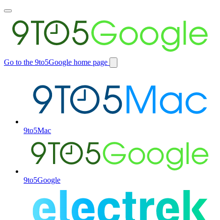
Toggle
main
menu
Go to the 9to5Google home page
Switch
site
9to5Mac
9to5Google