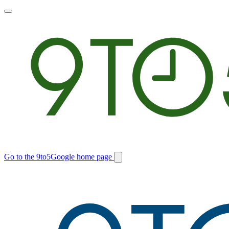
Toggle
main
menu
Go to the 9to5Google home page
Switch
site