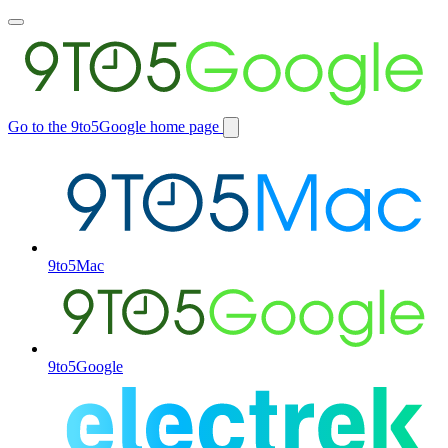
Toggle
main
menu
Go to the 9to5Google home page
Switch
site
9to5Mac
9to5Google