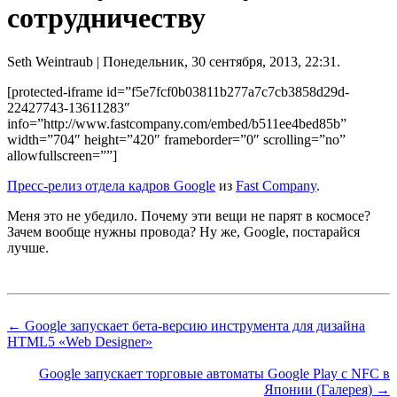
сотрудничеству
Seth Weintraub
| Понедельник, 30 сентября, 2013, 22:31.
[protected-iframe id=”f5e7fcf0b03811b277a7c7cb3858d29d-
22427743-13611283″
info=”http://www.fastcompany.com/embed/b511ee4bed85b”
width=”704″ height=”420″ frameborder=”0″ scrolling=”no”
allowfullscreen=””]
Пресс-релиз отдела кадров Google
из
Fast Company
.
Меня это не убедило. Почему эти вещи не парят в космосе?
Зачем вообще нужны провода? Ну же, Google, постарайся
лучше.
← Google запускает бета-версию инструмента для дизайна
HTML5 «Web Designer»
Google запускает торговые автоматы Google Play с NFC в
Японии (Галерея) →