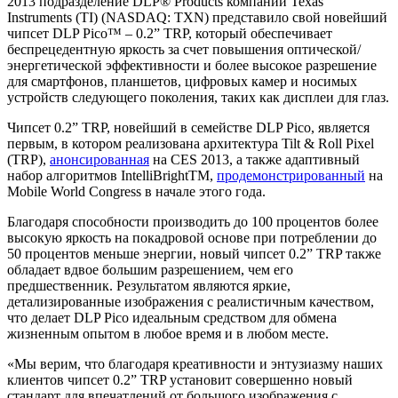
2013 подразделение DLP® Products компании Texas
Instruments (TI) (NASDAQ: TXN) представило свой новейший
чипсет DLP Pico™ – 0.2” TRP, который обеспечивает
беспрецедентную яркость за счет повышения оптической/
энергетической эффективности и более высокое разрешение
для смартфонов, планшетов, цифровых камер и носимых
устройств следующего поколения, таких как дисплеи для глаз.
Чипсет 0.2” TRP, новейший в семействе DLP Pico, является
первым, в котором реализована архитектура Tilt & Roll Pixel
(TRP),
анонсированная
на CES 2013, а также адаптивный
набор алгоритмов IntelliBrightTM,
продемонстрированный
на
Mobile World Congress в начале этого года.
Благодаря способности производить до 100 процентов более
высокую яркость на покадровой основе при потреблении до
50 процентов меньше энергии, новый чипсет 0.2” TRP также
обладает вдвое большим разрешением, чем его
предшественник. Результатом являются яркие,
детализированные изображения с реалистичным качеством,
что делает DLP Pico идеальным средством для обмена
жизненным опытом в любое время и в любом месте.
«Мы верим, что благодаря креативности и энтузиазму наших
клиентов чипсет 0.2” TRP установит совершенно новый
стандарт для впечатлений от большого изображения с