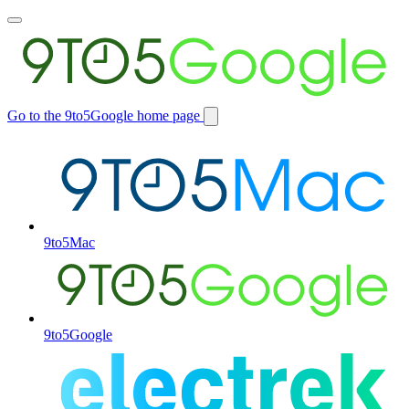
Toggle
main
menu
Go to the 9to5Google home page
Switch
site
9to5Mac
9to5Google