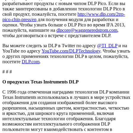
разрабатывают продукты с новым чипом DLP Pico. Если вы
также заинтересованы в добавлении технологии DLP Pico в
свой продукт, пожалуйста, посетите
http://www.dlp.com/2trp-
pico-chip-press/en
для получения модуля для разработки и
оценки. Чтобы узнать больше о DLP Pico во время IFA 2013,
пожалуйста, напишите на
dlpcore@waggeneredstrom.com
,
чтобы договориться о встрече с представителем DLP.
Вы можете следить за DLP в Twitter по адресу
@TI_DLP
и на
YouTube по адресу
YouTube.com/DLPTechnology
. Чтобы узнать
о других применениях технологии DLP в целом, пожалуйста,
посетите
DLP.com
.
# # #
О продуктах Texas Instruments DLP
С 1996 года отмеченная наградами технология DLP компании
Texas Instruments использовалась в лучших в мире устройствах
отображения для создания изображений более высокого
разрешения, насыщенных цветом, контрастностью, четкостью
и яркостью, для широкого круга применений, включая
интеллектуальные технологии отображения. Благодаря
возможностям интеллектуального отображения DLP
пользователи могут взаимодействовать с контентом в