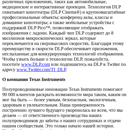
различных приложениях, таких как автомобильные,
медицинские и интерактивные проекции. Технология DLP
охватывает кинотеатры (DLP Cinema®) и крупномасштабные
профессиональные объекты; конференц-залы, классы и
домашние кинотеатры; а также мобильные устройства с
поддержкой DLP Pico™, позволяющие отображать
изображения с ладони. Каждый чип DLP содержит до 8
миллионов микроскопических зеркал, которые
переключаются на сверхвысоких скоростях. Благодаря этому
преимуществу в скорости DLP обеспечивает приложения,
неслыханные для конкурирующих технологий отображения.
Чтобы узнать больше о технологии DLP, пожалуйста,
посетите
www.DLP.com
или подпишитесь на DLP в Twitter по
адресу
www.Twitter.com/TI_DLP
.
О компании Texas Instruments
Полупроводниковые инновации Texas Instruments помогают
90 000 клиентов раскрыть возможности мира таким, каким он
мог бы быть — более умным, безопасным, экологичным,
здоровым и увлекательным. Наша приверженность
построению лучшего будущего укоренилась во всем, что мы
делаем — от ответственного производства наших
полупроводников до заботы о наших сотрудниках и отдачи
нашим сообществам. Это только начало нашей истории.