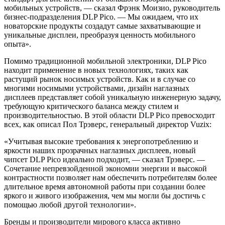
мобильных устройств, — сказал Фрэнк Моизио, руководитель
бизнес-подразделения DLP Pico. — Мы ожидаем, что их
новаторские продукты создадут самые захватывающие и
уникальные дисплеи, преобразуя ценность мобильного
опыта».
Помимо традиционной мобильной электроники, DLP Pico
находит применение в новых технологиях, таких как
растущий рынок носимых устройств. Как и в случае со
многими носимыми устройствами, дизайн наглазных
дисплеев представляет собой уникальную инженерную задачу,
требующую критического баланса между стилем и
производительностью. В этой области DLP Pico превосходит
всех, как описал Пол Трэверс, генеральный директор Vuzix:
«Учитывая высокие требования к энергопотреблению и
яркости наших прозрачных наглазных дисплеев, новый
чипсет DLP Pico идеально подходит, — сказал Трэверс. —
Сочетание непревзойденной экономии энергии и высокой
контрастности позволяет нам обеспечить потребителям более
длительное время автономной работы при создании более
яркого и живого изображения, чем мы могли бы достичь с
помощью любой другой технологии».
Бренды и производители мирового класса активно