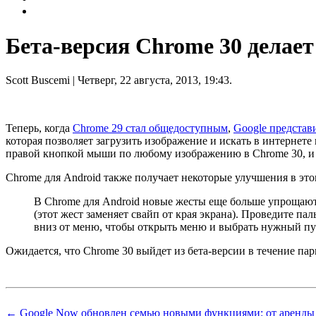
Бета-версия Chrome 30 делае
Scott Buscemi
| Четверг, 22 августа, 2013, 19:43.
Теперь, когда
Chrome 29 стал общедоступным
,
Google представ
которая позволяет загрузить изображение и искать в интернет
правой кнопкой мыши по любому изображению в Chrome 30, и 
Chrome для Android также получает некоторые улучшения в эт
В Chrome для Android новые жесты еще больше упрощают
(этот жест заменяет свайп от края экрана). Проведите п
вниз от меню, чтобы открыть меню и выбрать нужный пун
Ожидается, что Chrome 30 выйдет из бета-версии в течение пар
← Google Now обновлен семью новыми функциями: от аренды 