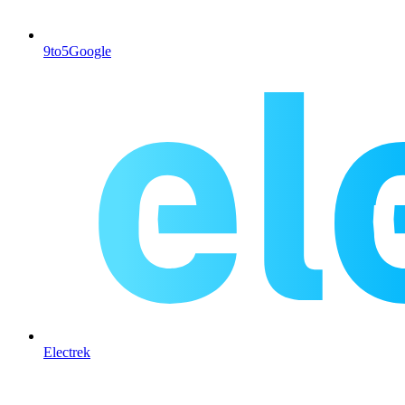
9to5Google
Electrek