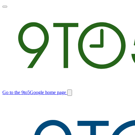
Toggle
main
menu
Go to the 9to5Google home page
Switch
site