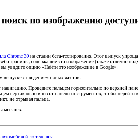
т поиск по изображению досту
ила Chrome 30
на стадии бета-тестирования. Этот выпуск упрощ
е веб-страницы, содержащие это изображение (также отлично по
вы увидите опцию «Найти это изображение в Google».
ом выпуске с введением новых жестов:
 навигацию. Проведите пальцем горизонтально по верхней пане
альцем вертикально вниз от панели инструментов, чтобы перейти
кт, не отрывая пальца.
ы месяцев.
автомобилей до телешоу