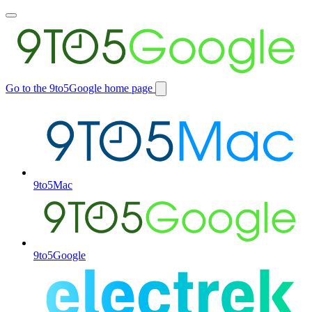
Toggle
main
menu
Go to the 9to5Google home page
Switch
site
9to5Mac
9to5Google