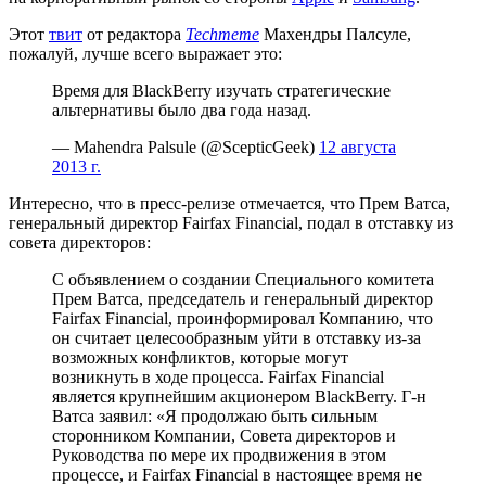
Этот
твит
от редактора
Techmeme
Махендры Палсуле,
пожалуй, лучше всего выражает это:
Время для BlackBerry изучать стратегические
альтернативы было два года назад.
— Mahendra Palsule (@ScepticGeek)
12 августа
2013 г.
Интересно, что в пресс-релизе отмечается, что Прем Ватса,
генеральный директор Fairfax Financial, подал в отставку из
совета директоров:
С объявлением о создании Специального комитета
Прем Ватса, председатель и генеральный директор
Fairfax Financial, проинформировал Компанию, что
он считает целесообразным уйти в отставку из-за
возможных конфликтов, которые могут
возникнуть в ходе процесса. Fairfax Financial
является крупнейшим акционером BlackBerry. Г-н
Ватса заявил: «Я продолжаю быть сильным
сторонником Компании, Совета директоров и
Руководства по мере их продвижения в этом
процессе, и Fairfax Financial в настоящее время не