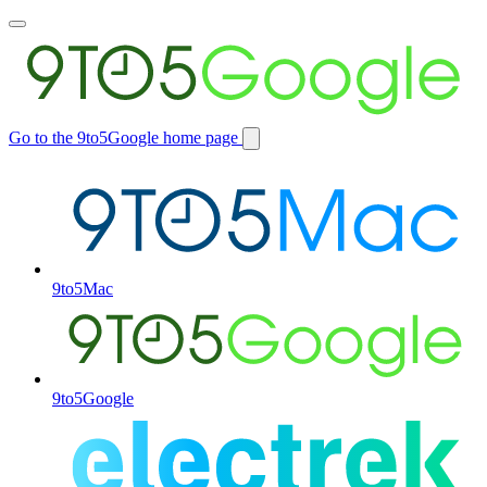
Toggle
main
menu
Go to the 9to5Google home page
Switch
site
9to5Mac
9to5Google