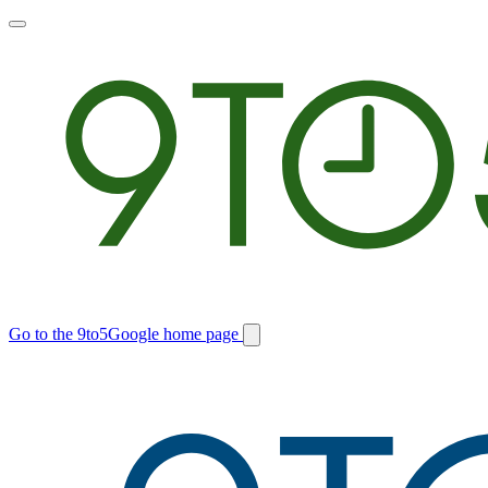
Toggle
main
menu
Go to the 9to5Google home page
Switch
site