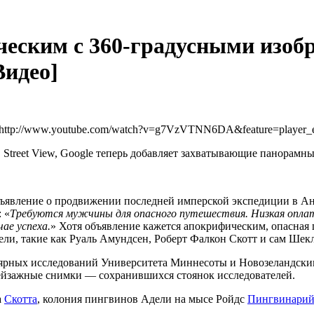
рическим с 360-градусными изо
Видео]
=http://www.youtube.com/watch?v=g7VzVTNN6DA&feature=player_
 Street View, Google теперь добавляет захватывающие панорамны
объявление о продвижении последней имперской экспедиции в 
 «
Требуются мужчины для опасного путешествия. Низкая оплат
ае успеха.
» Хотя объявление кажется апокрифическим, опасная
ли, такие как Руаль Амундсен, Роберт Фалкон Скотт и сам Шеклт
ярных исследований Университета Миннесоты и Новозеландским
ейзажные снимки — сохранившихся стоянок исследователей.
а
Скотта
, колония пингвинов Адели на мысе Ройдс
Пингвинари