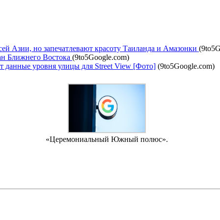
всей Азии, но запечатлевают красоту Таиланда и Амазонки
(9to5
ран Ближнего Востока
(9to5Google.com)
т данные уровня улицы для Street View [Фото]
(9to5Google.com)
«Церемониальный Южный полюс».