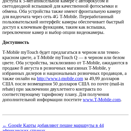
доступа к 5-мегапиксельной камере с автофокусом и
светодиодной вспышкой для качественной фотосъемки и
обмена. Оба устройства также имеют фронтальную камеру
для видеочата через сеть 4G T-Mobile. Переработанный
пользовательский интерфейс камеры обеспечивает быстрый
доступ к ключевым функциям, таким как вспышка,
переключение камер и выбор опции видеокамеры.
Доступность
T-Mobile myTouch будет предлагаться в черном или темно-
красном цвете, а T-Mobile myTouch Q — в черном или белом
цвете. Оба устройства, эксклюзивно от T-Mobile, ожидаются в
продаже 8 августа в розничных магазинах T-Mobile, у
избранных дилеров и национальных розничных продавцов, а
также онлайн на
http://www.t-mobile.com
за 49,99 долларов
США после возмещения 50 долларов США по почте (mail-in
rebate) при заключении двухлетнего контракта по
соответствующему тарифному плану. Для получения
дополнительной информации посетите
www.T-Mobile.com
.
← Google Карты добавляют пешие маршруты в 44
африканских странах