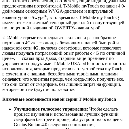
аппаратного обеспечения, соответствующие индивидуальным
предпочтениям потребителей. T-Mobile myTouch оснащен 4,0-
дюймовым сенсорным WVGA-дисплеем и виртуальной
®
клавиатурой с Swype
, в то время как T-Mobile myTouch Q
имеет тот же отличный сенсорный дисплей с сопутствующей
полноценной выдвижной QWERTY-клавиатурой.
«T-Mobile стремится предлагать сильное и разнообразное
портфолио 4G-телефонов, работающих в нашей быстрой и
надежной сети 4G, включая смартфоны, которые позволяют
людям получать потрясающий опыт работы с 4G по отличной
цене», — сказал Брэд Дьюа, старший вице-президент по
управлению продуктами T-Mobile USA. «Ценность и простота
использования, которые предоставляют устройства myTouch,
в сочетании с нашими беззаботными тарифными планами
означают, что клиентам проще, чем когда-либо, получить все,
что они хотят от смартфона, без лишних затрат на функции,
которые они не будут использовать».
Ключевые особенности новой серии T-Mobile myTouch
Улучшенное голосовое управление:
Чтобы сделать
процесс изучения и использования лучших функций
смартфона быстрее и проще, оба устройства оснащены
Genius Button 4.0 следующего поколения,