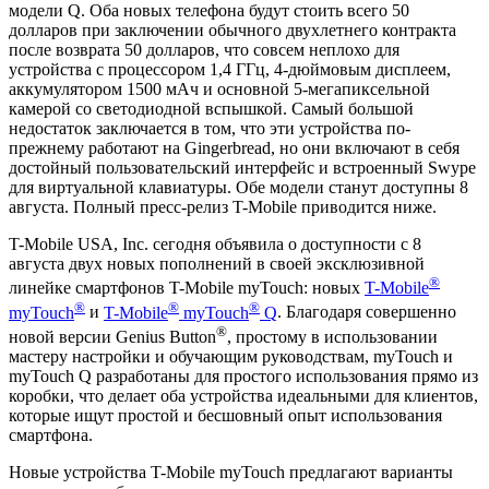
модели Q. Оба новых телефона будут стоить всего 50
долларов при заключении обычного двухлетнего контракта
после возврата 50 долларов, что совсем неплохо для
устройства с процессором 1,4 ГГц, 4-дюймовым дисплеем,
аккумулятором 1500 мАч и основной 5-мегапиксельной
камерой со светодиодной вспышкой. Самый большой
недостаток заключается в том, что эти устройства по-
прежнему работают на Gingerbread, но они включают в себя
достойный пользовательский интерфейс и встроенный Swype
для виртуальной клавиатуры. Обе модели станут доступны 8
августа. Полный пресс-релиз T-Mobile приводится ниже.
T-Mobile USA, Inc. сегодня объявила о доступности с 8
августа двух новых пополнений в своей эксклюзивной
®
линейке смартфонов T-Mobile myTouch: новых
T-Mobile
®
®
®
myTouch
и
T-Mobile
myTouch
Q
. Благодаря совершенно
®
новой версии Genius Button
, простому в использовании
мастеру настройки и обучающим руководствам, myTouch и
myTouch Q разработаны для простого использования прямо из
коробки, что делает оба устройства идеальными для клиентов,
которые ищут простой и бесшовный опыт использования
смартфона.
Новые устройства T-Mobile myTouch предлагают варианты