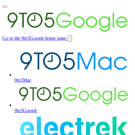
Toggle
main
menu
Go to the 9to5Google home page
Switch
site
9to5Mac
9to5Google