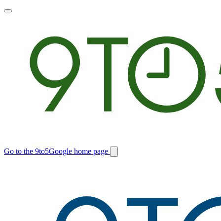
Toggle
main
menu
Go to the 9to5Google home page
Switch
site