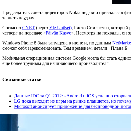
Председатель совета директоров Nokia недавно признался в фи
терпеть неудачу.
Согласно
CNET
(через
Yle Uutiset)
, Ристо Сииласмаа, который 
четверг на передаче «
Päivän Kasvo
». Несмотря на похвалы, он 
Windows Phone 8 была запущена в июне и, по данным
NetMarke
сможет себя зарекомендовать. Тем временем, детали «Плана Б» 
Мобильная операционная система Google могла бы стать единс
еще более трудным для начинающего производителя.
Связанные статьи
Данные IDC за Q1 2012: «Android и iOS успешно оторвал
LG пока выходит из игры на рынке планшетов, но почем
Microsoft анонсирует приложение для беспроводной поток