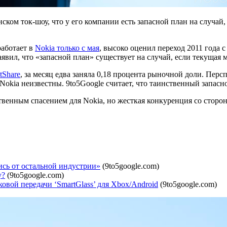
нском ток-шоу, что у его компании есть запасной план на случа
работает в
Nokia только с мая
, высоко оценил переход 2011 года с
заявил, что «запасной план» существует на случай, если текуща
tShare
, за месяц едва заняла 0,18 процента рыночной доли. Пер
Nokia неизвестны. 9to5Google считает, что таинственный запасно
твенным спасением для Nokia, но жесткая конкуренция со сторо
ись от остальной индустрии»
(9to5google.com)
у?
(9to5google.com)
овой передачи ‘SmartGlass’ для Xbox/Android
(9to5google.com)