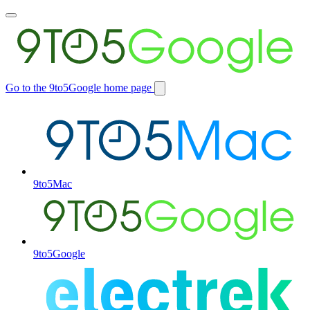
Toggle
main
menu
Go to the 9to5Google home page
Switch
site
9to5Mac
9to5Google