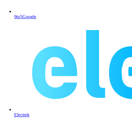
9to5Google
Electrek