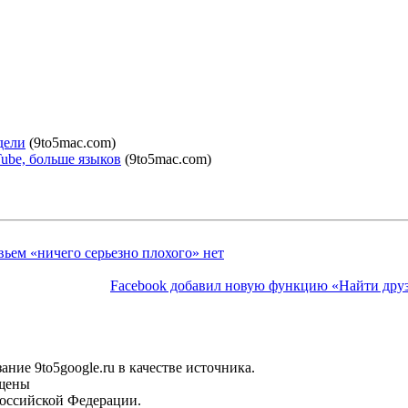
дели
(9to5mac.com)
Tube, больше языков
(9to5mac.com)
ьем «ничего серьезно плохого» нет
Facebook добавил новую функцию «Найти друз
ние 9to5google.ru в качестве источника.
ищены
Российской Федерации.