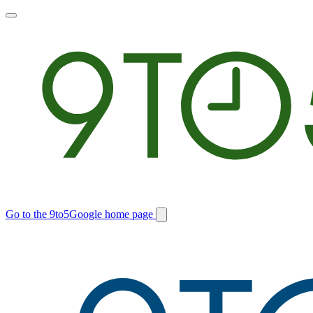
Toggle
main
menu
Go to the 9to5Google home page
Switch
site