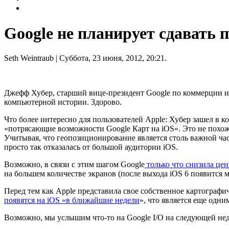
Google не планирует сдавать п
Seth Weintraub
| Суббота, 23 июня, 2012, 20:21.
Джефф Хубер, старший вице-президент Google по коммерции 
компьютерной истории. Здорово.
Что более интересно для пользователей Apple: Хубер зашел в 
«потрясающие возможности Google Карт на iOS». Это не похоже
Учитывая, что геопозиционирование является столь важной ча
просто так отказалась от большой аудитории iOS.
Возможно, в связи с этим шагом Google
только что снизила це
на большем количестве экранов (после выхода iOS 6 появится 
Перед тем как Apple представила свое собственное картографи
появятся на iOS «в ближайшие недели
», что является еще одн
Возможно, мы услышим что-то на Google I/O на следующей не