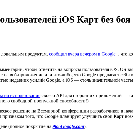
ользователей iOS Карт без боя
и локальным продуктам,
сообщил вчера вечером в Google+
, что к
комментарии, чтобы ответить на вопросы пользователя iOS. Он за
 на веб-приложение или что-либо, что Google предлагает сейча
стью недавних усилий Google, а iOS — столь значительной част
ны на использование
своего API для сторонних приложений — так
много свободной пропускной способности!)
ческое решение на Всемирной конференции разработчиков в нача
им признаком того, что Google планирует улучшить свои Карт-воз
деле (полное покрытие на
9to5Google.com
).