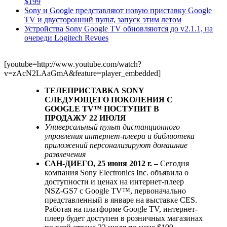
$199
Sony и Google представляют новую приставку Google
TV и двусторонний пульт, запуск этим летом
Устройства Sony Google TV обновляются до v2.1.1, на
очереди Logitech Revues
[youtube=http://www.youtube.com/watch?
v=zAcN2LAaGmA&feature=player_embedded]
ТЕЛЕПРИСТАВКА SONY
СЛЕДУЮЩЕГО ПОКОЛЕНИЯ С
GOOGLE TV™ ПОСТУПИТ В
ПРОДАЖУ 22 ИЮЛЯ
Универсальный пульт дистанционного
управления интернет-плеера и библиотека
приложений персонализируют домашние
развлечения
САН-ДИЕГО, 25 июня 2012 г. –
Сегодня
компания Sony Electronics Inc. объявила о
доступности и ценах на интернет-плеер
NSZ-GS7 с Google TV™, первоначально
представленный в январе на выставке CES.
Работая на платформе Google TV, интернет-
плеер будет доступен в розничных магазинах