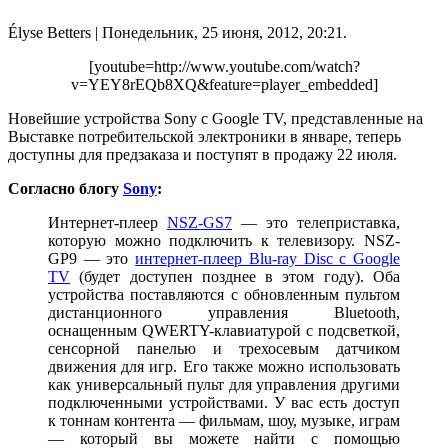
Élyse Betters
| Понедельник, 25 июня, 2012, 20:21.
[youtube=http://www.youtube.com/watch?
v=YEY8rEQb8XQ&feature=player_embedded]
Новейшие устройства Sony с Google TV, представленные на
Выставке потребительской электроники в январе, теперь
доступны для предзаказа и поступят в продажу 22 июля.
Согласно блогу
Sony
:
Интернет-плеер
NSZ-GS7
— это телеприставка,
которую можно подключить к телевизору. NSZ-
GP9 — это
интернет-плеер Blu-ray Disc с Google
TV
(будет доступен позднее в этом году). Оба
устройства поставляются с обновленным пультом
дистанционного управления Bluetooth,
оснащенным QWERTY-клавиатурой с подсветкой,
сенсорной панелью и трехосевым датчиком
движения для игр. Его также можно использовать
как универсальный пульт для управления другими
подключенными устройствами. У вас есть доступ
к тоннам контента — фильмам, шоу, музыке, играм
— который вы можете найти с помощью