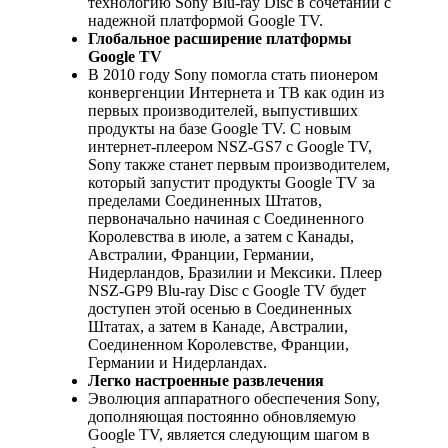
технологию Sony Blu-ray Disc в сочетании с
надежной платформой Google TV.
Глобальное расширение платформы
Google TV
В 2010 году Sony помогла стать пионером
конвергенции Интернета и ТВ как один из
первых производителей, выпустивших
продукты на базе Google TV. С новым
интернет-плеером NSZ-GS7 с Google TV,
Sony также станет первым производителем,
который запустит продукты Google TV за
пределами Соединенных Штатов,
первоначально начиная с Соединенного
Королевства в июле, а затем с Канады,
Австралии, Франции, Германии,
Нидерландов, Бразилии и Мексики. Плеер
NSZ-GP9 Blu-ray Disc с Google TV будет
доступен этой осенью в Соединенных
Штатах, а затем в Канаде, Австралии,
Соединенном Королевстве, Франции,
Германии и Нидерландах.
Легко настроенные развлечения
Эволюция аппаратного обеспечения Sony,
дополняющая постоянно обновляемую
Google TV, является следующим шагом в