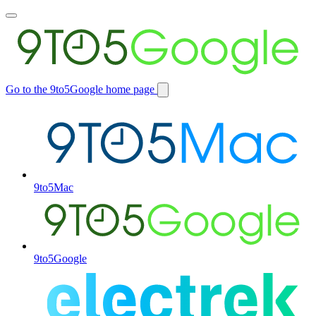
Toggle
main
menu
Go to the 9to5Google home page
Switch
site
9to5Mac
9to5Google