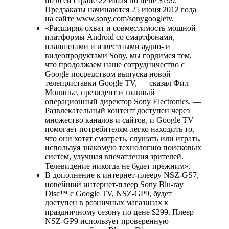
по всей стране 22 июля по цене $199.
Предзаказы начинаются 25 июня 2012 года
на сайте www.sony.com/sonygoogletv.
«Расширяя охват и совместимость мощной
платформы Android со смартфонами,
планшетами и известными аудио- и
видеопродуктами Sony, мы гордимся тем,
что продолжаем наше сотрудничество с
Google посредством выпуска новой
телеприставки Google TV, — сказал Фил
Молинье, президент и главный
операционный директор Sony Electronics. —
Развлекательный контент доступен через
множество каналов и сайтов, и Google TV
помогает потребителям легко находить то,
что они хотят смотреть, слушать или играть,
используя знакомую технологию поисковых
систем, улучшая впечатления зрителей.
Телевидение никогда не будет прежним».
В дополнение к интернет-плееру NSZ-GS7,
новейший интернет-плеер Sony Blu-ray
Disc™ с Google TV, NSZ-GP9, будет
доступен в розничных магазинах к
праздничному сезону по цене $299. Плеер
NSZ-GP9 использует проверенную