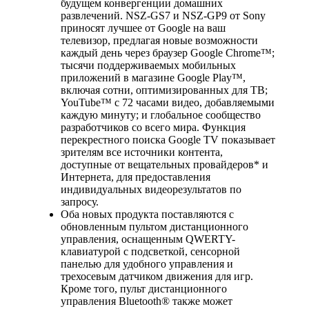
будущем конвергенции домашних
развлечений. NSZ-GS7 и NSZ-GP9 от Sony
приносят лучшее от Google на ваш
телевизор, предлагая новые возможности
каждый день через браузер Google Chrome™;
тысячи поддерживаемых мобильных
приложений в магазине Google Play™,
включая сотни, оптимизированных для ТВ;
YouTube™ с 72 часами видео, добавляемыми
каждую минуту; и глобальное сообщество
разработчиков со всего мира. Функция
перекрестного поиска Google TV показывает
зрителям все источники контента,
доступные от вещательных провайдеров* и
Интернета, для предоставления
индивидуальных видеорезультатов по
запросу.
Оба новых продукта поставляются с
обновленным пультом дистанционного
управления, оснащенным QWERTY-
клавиатурой с подсветкой, сенсорной
панелью для удобного управления и
трехосевым датчиком движения для игр.
Кроме того, пульт дистанционного
управления Bluetooth® также может