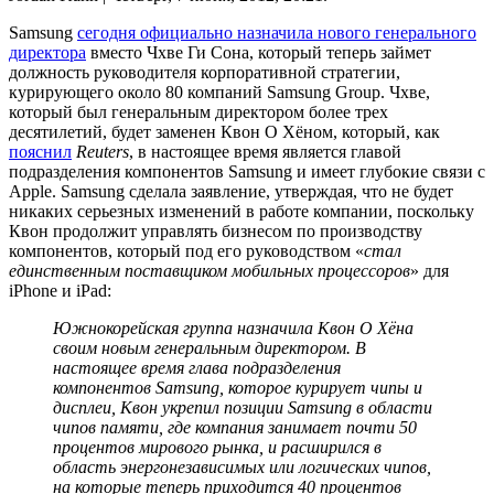
Samsung
сегодня официально назначила нового генерального
директора
вместо Чхве Ги Сона, который теперь займет
должность руководителя корпоративной стратегии,
курирующего около 80 компаний Samsung Group. Чхве,
который был генеральным директором более трех
десятилетий, будет заменен Квон О Хёном, который, как
пояснил
Reuters
, в настоящее время является главой
подразделения компонентов Samsung и имеет глубокие связи с
Apple. Samsung сделала заявление, утверждая, что не будет
никаких серьезных изменений в работе компании, поскольку
Квон продолжит управлять бизнесом по производству
компонентов, который под его руководством «
стал
единственным поставщиком мобильных процессоров
» для
iPhone и iPad:
Южнокорейская группа назначила Квон О Хёна
своим новым генеральным директором. В
настоящее время глава подразделения
компонентов Samsung, которое курирует чипы и
дисплеи, Квон укрепил позиции Samsung в области
чипов памяти, где компания занимает почти 50
процентов мирового рынка, и расширился в
область энергонезависимых или логических чипов,
на которые теперь приходится 40 процентов