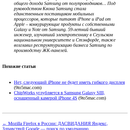
общего дохода Samsung от полупроводников… Под
руководством Квона Samsung стала
единственным поставщиком мобильных
процессоров, которые питают iPhone и iPad от
Apple – конкурирующие продукты с собственными
Galaxy и Note от Samsung. 59-летний бывший
инженер, изучавший электротехнику в Сеульском
национальном университете и Стэнфорде, также
возглавил реструктуризацию бизнеса Samsung по
производству ЖК-панелей.
Похожие статьи
Нет, следующий iPhone не будет иметь гибкого дисплея
(9to5mac.com)
ChipWorks углубляется в Samsung Galaxy SIII,
оснащенный камерой iPhone 4S
(9to5mac.com)
← Mozilla Firefox в России: ДАСВИДАНИЯ Яндекс,
Здравствуй Google — поиск по умолчанию