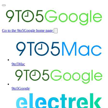
Toggle
main
menu
Go to the 9to5Google home page
Switch
site
9to5Mac
9to5Google