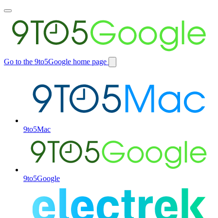
Toggle
main
menu
Go to the 9to5Google home page
Switch
site
9to5Mac
9to5Google