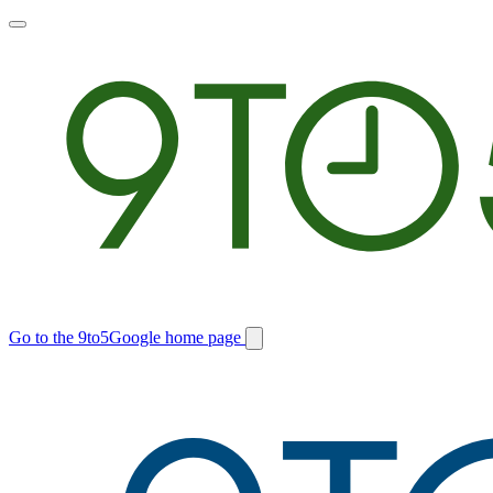
Toggle
main
menu
Go to the 9to5Google home page
Switch
site