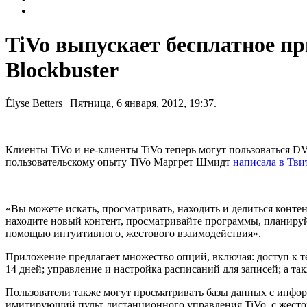
TiVo выпускает бесплатное пр
Blockbuster
Élyse Betters
| Пятница, 6 января, 2012, 19:37.
Клиенты TiVo и не-клиенты TiVo теперь могут пользоваться 
пользовательскому опыту TiVo Маргрет Шмидт
написала в Тви
«Вы можете искать, просматривать, находить и делиться конте
находите новый контент, просматривайте программы, планируйт
помощью интуитивного, жестового взаимодействия».
Приложение предлагает множество опций, включая: доступ к т
14 дней; управление и настройка расписаний для записей; а та
Пользователи также могут просматривать базы данных с инфор
имитирующий пульт дистанционного управления TiVo, с жест