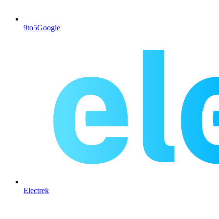
9to5Google
Electrek