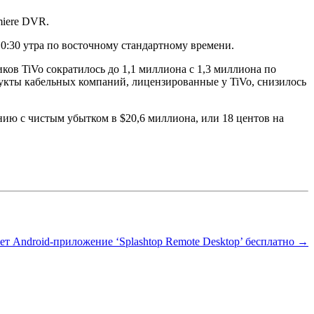
miere DVR.
10:30 утра по восточному стандартному времени.
ов TiVo сократилось до 1,1 миллиона с 1,3 миллиона по
укты кабельных компаний, лицензированные у TiVo, снизилось
ению с чистым убытком в $20,6 миллиона, или 18 центов на
ет Android-приложение ‘Splashtop Remote Desktop’ бесплатно →