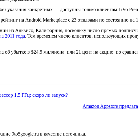
без указания конкретных — доступны только клиентам TiVo Pre
ейтинг на Android Marketplace с 23 отзывами по состоянию на 
ии из Альвисо, Калифорния, поскольку число прямых подписчик
ла 2011 года
. Тем временем число клиентов, использующих прод
ила об убытке в $24,5 миллиона, или 21 цент на акцию, по сравн
ессор 1,5 ГГц; скоро ли запуск?
Amazon Appstore предлага
ние 9to5google.ru в качестве источника.