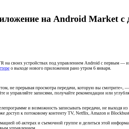
иложение на Android Market с д
DVR на своих устройствах под управлением Android с первым —
ттере
о выходе нового приложения рано утром 6 января.
нтом, не прерывая просмотра передачи, которую вы смотрите», 
е и управляйте записями, получайте рекомендации или углубляй
елепрограмме и возможность записывать передачи, не выходя и
кже доступ к потоковому контенту TV, Netflix, Amazon и Blockbu
мацией об актерах и съемочной группе и делиться этой информа
овым управлением.