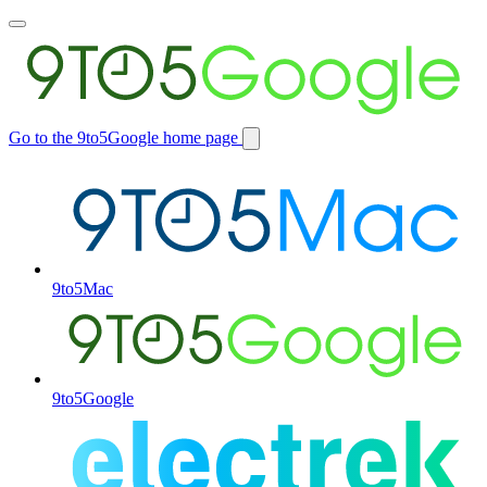
Toggle
main
menu
Go to the 9to5Google home page
Switch
site
9to5Mac
9to5Google