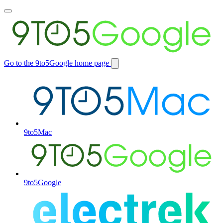
Toggle
main
menu
Go to the 9to5Google home page
Switch
site
9to5Mac
9to5Google