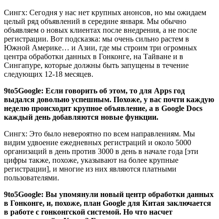
Сингх: Сегодня у нас нет крупных анонсов, но мы ожидаем
целый ряд объявлений в середине января. Мы обычно
объявляем о новых клиентах после внедрения, а не после
регистрации. Вот подсказка: мы очень сильно растем в
Южной Америке… и Азии, где мы строим три огромных
центра обработки данных в Гонконге, на Тайване и в
Сингапуре, которые должны быть запущены в течение
следующих 12-18 месяцев.
9to5Google: Если говорить об этом, то для Apps год
выдался довольно успешным. Похоже, у вас почти каждую
неделю происходит крупное объявление, а в Google Docs
каждый день добавляются новые функции.
Сингх: Это было невероятно по всем направлениям. Мы
видим удвоение ежедневных регистраций и около 5000
организаций в день против 3000 в день в начале года [эти
цифры также, похоже, указывают на более крупные
регистрации], и многие из них являются платными
пользователями.
9to5Google: Вы упомянули новый центр обработки данных
в Гонконге, и, похоже, план Google для Китая заключается
в работе с гонконгской системой. Но что насчет