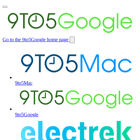
Toggle
main
menu
Go to the 9to5Google home page
Switch
site
9to5Mac
9to5Google