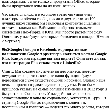
платформами… а не только с продуктами Office, которые
были предустановлены на их компьютерах.
Что касается цифр, в настоящее время мы управляем
платформой обмена сообщениями в двух третях из 100
лучших школ страны; мы заключаем контракты с целыми
штатами, такими как Вайоминг, и образовательными
системами Нью-Йорка и Юты. Мы просто растем повсюду.
Опять же, у нас будут некоторые объявления в январе. [Южная
Америка?]
9to5Google: Говоря о Facebook, корпоративные
пользователи Google Apps теперь являются частью Google
Plus. Какую интеграцию вы там видите? Считаете ли вы,
что интеграция Plus столкнется с LinkedIn?
Сингх: Мы создаем инструменты для бизнеса, поэтому
неудивительно, что некоторые наши функции будут
пересекаться с уже существующими игроками. Однако наша
цель — просто создавать лучшие продукты. Если бы мне
пришлось указать на самые большие изменения в 2012 году, я
бы указал на Социальное. У нас действительно есть
захватывающие планы по социальному контексту в Apps. От
страниц Google Plus до подключения к клиентам,
поставщикам и коллегам — ведется так много работы, которая