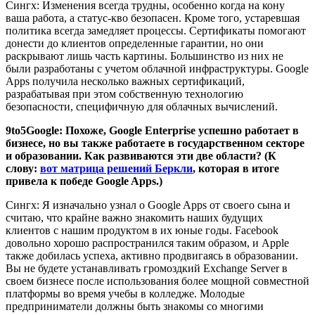
Сингх: Изменения всегда трудны, особенно когда на кону
ваша работа, а статус-кво безопасен. Кроме того, устаревшая
политика всегда замедляет процессы. Сертификаты помогают
донести до клиентов определенные гарантии, но они
раскрывают лишь часть картины. Большинство из них не
были разработаны с учетом облачной инфраструктуры. Google
Apps получила несколько важных сертификаций,
разрабатывая при этом собственную технологию
безопасности, специфичную для облачных вычислений.
9to5Google: Похоже, Google Enterprise успешно работает в
бизнесе, но вы также работаете в государственном секторе
и образовании. Как развиваются эти две области? (К
слову:
вот матрица решений Беркли
, которая в итоге
привела к победе Google Apps.)
Сингх: Я изначально узнал о Google Apps от своего сына и
считаю, что крайне важно знакомить наших будущих
клиентов с нашим продуктом в их юные годы. Facebook
довольно хорошо распространился таким образом, и Apple
также добилась успеха, активно продвигаясь в образовании.
Вы не будете устанавливать громоздкий Exchange Server в
своем бизнесе после использования более мощной совместной
платформы во время учебы в колледже. Молодые
предприниматели должны быть знакомы со многими