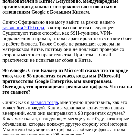
пользователей в Китае? Безусловно, международные
организации должны с осторожностью относиться к
отношениям Google с Большим Китаем.
Сингх: Официально я не могу выйти за рамки нашего
заявления 2010 года
, в котором говорится следующее:
Существуют такие способы, как SSH-туннели, VPN-
подключения и прокси, чтобы гарантировать отсутствие сбоев
в работе бизнеса. Также Google не размещает серверы на
материковом Китае, поэтому они не подлежат проверке со
стороны местного правительства. При этом… Gmail
практически не испытывает сбоев в Китае.
9to5Google: Стив Балмер из Microsoft сказал что-то вроде
того, что в 98 процентах случаев, когда мы [Microsoft]
противостоим Google Enterprise, мы выигрываем.
Очевидно, это противоречит реальным цифрам. Что вы на
это скажете?
Сингх: Как я
заявлял тогда
, мне трудно представить, как это
может быть правдой. Как мы удваиваем количество наших
внедрений, если они выигрывают в 98 процентах случаев?
Как я уже сказал, в следующем месяце у нас будут некоторые
объявления, которые покажут другую сторону этой истории.
Мы хотели бы увидеть их цифры… любые цифры… чтобы
доказать эту статистику ’98 процентов’.