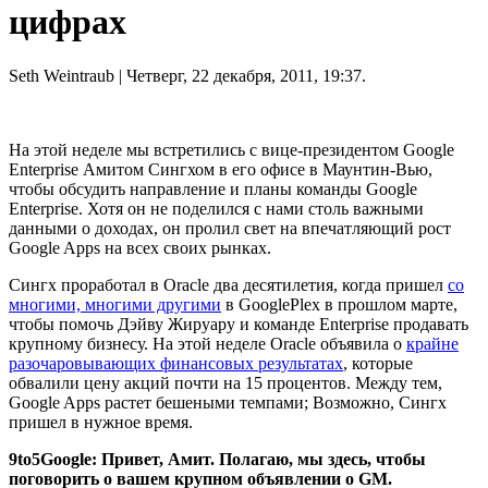
цифрах
Seth Weintraub
| Четверг, 22 декабря, 2011, 19:37.
На этой неделе мы встретились с вице-президентом Google
Enterprise Амитом Сингхом в его офисе в Маунтин-Вью,
чтобы обсудить направление и планы команды Google
Enterprise. Хотя он не поделился с нами столь важными
данными о доходах, он пролил свет на впечатляющий рост
Google Apps на всех своих рынках.
Сингх проработал в Oracle два десятилетия, когда пришел
со
многими, многими другими
в GooglePlex в прошлом марте,
чтобы помочь Дэйву Жируару и команде Enterprise продавать
крупному бизнесу. На этой неделе Oracle объявила о
крайне
разочаровывающих финансовых результатах
, которые
обвалили цену акций почти на 15 процентов. Между тем,
Google Apps растет бешеными темпами; Возможно, Сингх
пришел в нужное время.
9to5Google: Привет, Амит. Полагаю, мы здесь, чтобы
поговорить о вашем крупном объявлении о GM.