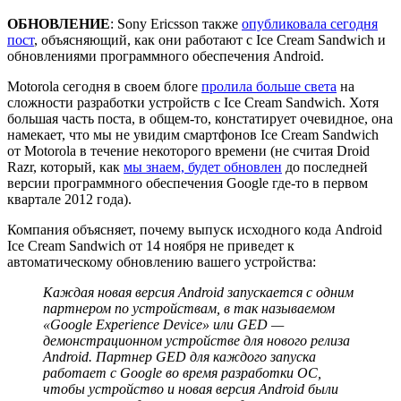
ОБНОВЛЕНИЕ
: Sony Ericsson также
опубликовала сегодня
пост
, объясняющий, как они работают с Ice Cream Sandwich и
обновлениями программного обеспечения Android.
Motorola сегодня в своем блоге
пролила больше света
на
сложности разработки устройств с Ice Cream Sandwich. Хотя
большая часть поста, в общем-то, констатирует очевидное, она
намекает, что мы не увидим смартфонов Ice Cream Sandwich
от Motorola в течение некоторого времени (не считая Droid
Razr, который, как
мы знаем, будет обновлен
до последней
версии программного обеспечения Google где-то в первом
квартале 2012 года).
Компания объясняет, почему выпуск исходного кода Android
Ice Cream Sandwich от 14 ноября не приведет к
автоматическому обновлению вашего устройства:
Каждая новая версия Android запускается с одним
партнером по устройствам, в так называемом
«Google Experience Device» или GED —
демонстрационном устройстве для нового релиза
Android. Партнер GED для каждого запуска
работает с Google во время разработки ОС,
чтобы устройство и новая версия Android были