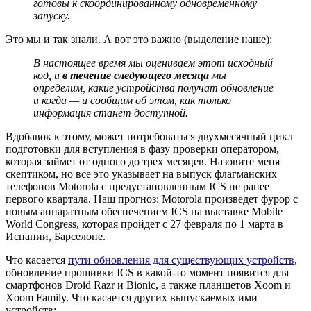
готовы к скоординированному одновременному
запуску.
Это мы и так знали. А вот это важно (выделение наше):
В настоящее время мы оцениваем этот исходный
код, и
в течение следующего месяца
мы
определим, какие устройства получат обновление
и когда — и сообщим об этом, как только
информация станет доступной.
Вдобавок к этому, может потребоваться двухмесячный цикл
подготовки для вступления в фазу проверки оператором,
которая займет от одного до трех месяцев. Назовите меня
скептиком, но все это указывает на выпуск флагманских
телефонов Motorola с предустановленным ICS не ранее
первого квартала. Наш прогноз: Motorola произведет фурор с
новым аппаратным обеспечением ICS на выставке Mobile
World Congress, которая пройдет с 27 февраля по 1 марта в
Испании, Барселоне.
Что касается
пути обновления для существующих устройств
,
обновление прошивки ICS в какой-то момент появится для
смартфонов Droid Razr и Bionic, а также планшетов Xoom и
Xoom Family. Что касается других выпускаемых ими
устройств: