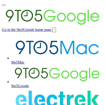
Toggle
main
menu
Go to the 9to5Google home page
Switch
site
9to5Mac
9to5Google