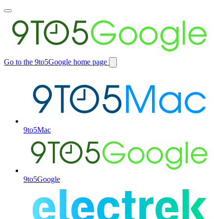
Toggle
main
menu
Go to the 9to5Google home page
Switch
site
9to5Mac
9to5Google