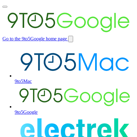
Toggle
main
menu
Go to the 9to5Google home page
Switch
site
9to5Mac
9to5Google