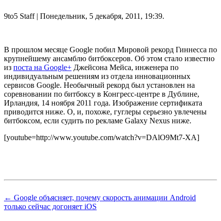
9to5 Staff
| Понедельник, 5 декабря, 2011, 19:39.
В прошлом месяце Google побил Мировой рекорд Гиннесса по
крупнейшему ансамблю битбоксеров. Об этом стало известно
из
поста на Google+
Джейсона Мейса, инженера по
индивидуальным решениям из отдела инновационных
сервисов Google. Необычный рекорд был установлен на
соревновании по битбоксу в Конгресс-центре в Дублине,
Ирландия, 14 ноября 2011 года. Изображение сертификата
приводится ниже. О, и, похоже, гуглеры серьезно увлечены
битбоксом, если судить по рекламе Galaxy Nexus ниже.
[youtube=http://www.youtube.com/watch?v=DAlO9Mt7-XA]
← Google объясняет, почему скорость анимации Android
только сейчас догоняет iOS