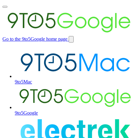
Toggle
main
menu
Go to the 9to5Google home page
Switch
site
9to5Mac
9to5Google