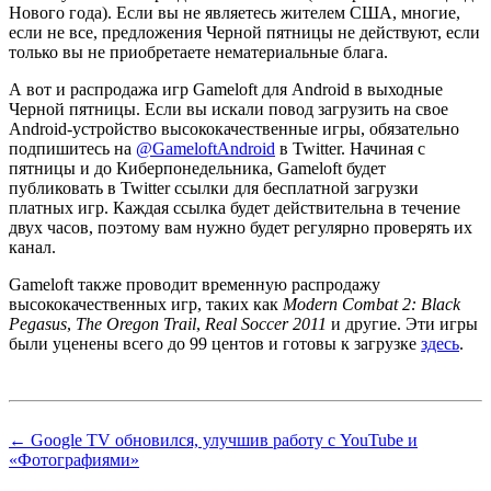
Нового года). Если вы не являетесь жителем США, многие,
если не все, предложения Черной пятницы не действуют, если
только вы не приобретаете нематериальные блага.
А вот и распродажа игр Gameloft для Android в выходные
Черной пятницы. Если вы искали повод загрузить на свое
Android-устройство высококачественные игры, обязательно
подпишитесь на
@GameloftAndroid
в Twitter. Начиная с
пятницы и до Киберпонедельника, Gameloft будет
публиковать в Twitter ссылки для бесплатной загрузки
платных игр. Каждая ссылка будет действительна в течение
двух часов, поэтому вам нужно будет регулярно проверять их
канал.
Gameloft также проводит временную распродажу
высококачественных игр, таких как
Modern Combat 2: Black
Pegasus
,
The Oregon Trail
,
Real Soccer 2011
и другие. Эти игры
были уценены всего до 99 центов и готовы к загрузке
здесь
.
← Google TV обновился, улучшив работу с YouTube и
«Фотографиями»