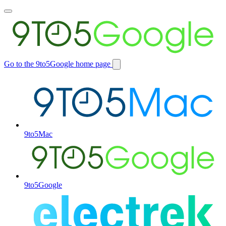
Toggle
main
menu
Go to the 9to5Google home page
Switch
site
9to5Mac
9to5Google