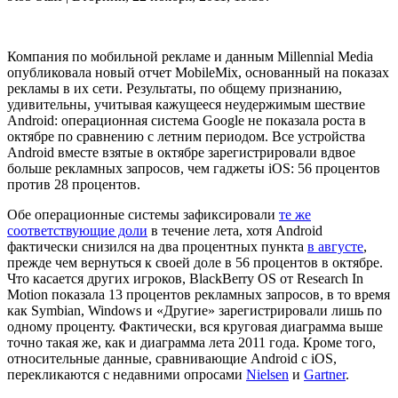
Компания по мобильной рекламе и данным Millennial Media
опубликовала новый отчет MobileMix, основанный на показах
рекламы в их сети. Результаты, по общему признанию,
удивительны, учитывая кажущееся неудержимым шествие
Android: операционная система Google не показала роста в
октябре по сравнению с летним периодом. Все устройства
Android вместе взятые в октябре зарегистрировали вдвое
больше рекламных запросов, чем гаджеты iOS: 56 процентов
против 28 процентов.
Обе операционные системы зафиксировали
те же
соответствующие доли
в течение лета, хотя Android
фактически снизился на два процентных пункта
в августе
,
прежде чем вернуться к своей доле в 56 процентов в октябре.
Что касается других игроков, BlackBerry OS от Research In
Motion показала 13 процентов рекламных запросов, в то время
как Symbian, Windows и «Другие» зарегистрировали лишь по
одному проценту. Фактически, вся круговая диаграмма выше
точно такая же, как и диаграмма лета 2011 года. Кроме того,
относительные данные, сравнивающие Android с iOS,
перекликаются с недавними опросами
Nielsen
и
Gartner
.