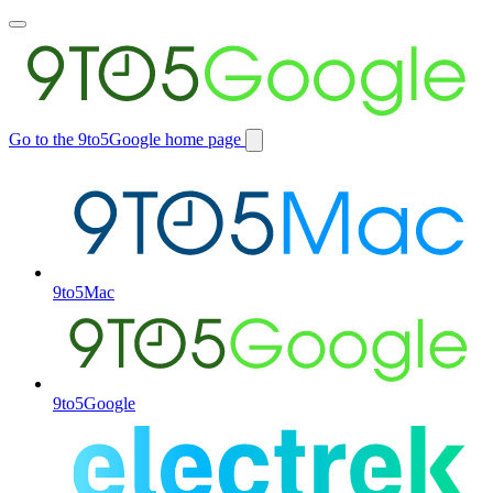
Toggle
main
menu
Go to the 9to5Google home page
Switch
site
9to5Mac
9to5Google