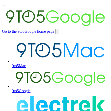
Toggle
main
menu
Go to the 9to5Google home page
Switch
site
9to5Mac
9to5Google