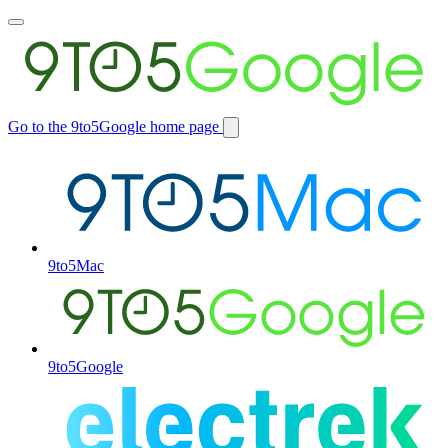
Toggle
main
menu
Go to the 9to5Google home page
Switch
site
9to5Mac
9to5Google