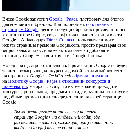
Вчера Google запустил
Google+ Pages
, платформу для блогов
для компаний и брендов. В дополнение к
собственным
страницам Google
, десятки ведущих брендов присоединились
к инициативе Google, создав официальные страницы в сети
Google+. А благодаря
Direct Connect
, пользователи могут
искать страницы прямо на Google.com, просто предваряя свой
запрос знаком плюс, и даже автоматически добавлять
страницы Google+ в свои круги из Google Поиска.
Но одна вещь строго запрещена: Промоакции. Google не будет
терпеть розыгрыши, конкурсы и другой рекламный контент
на страницах Google+.
TechCrunch
обратил внимание
на
Политику Google+ Pages в отношении конкурсов и
промоакций
, которая гласит, что вы не можете проводить
конкурсы, розыгрыши, предлагать скидки, купоны или другие
подобные промоакции непосредственно на своей странице
Google+:
Вы можете разместить ссылку на своей
странице Google+ на отдельный сайт, где
размещается ваша Промоакция, при условии, что
вы (а не Google) несете единоличную