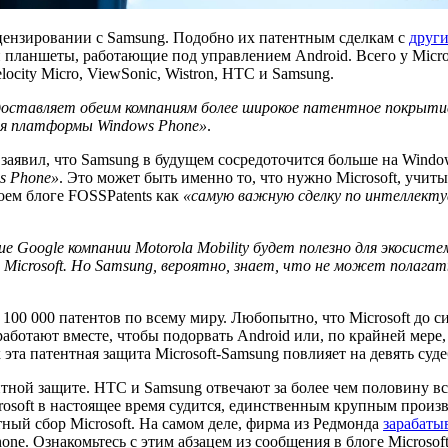
цензировании с Samsung. Подобно их патентным сделкам с
друг
 планшеты, работающие под управлением Android. Всего у Micro
locity Micro, ViewSonic, Wistron, HTC и Samsung.
оставляет обеим компаниям более широкое патентное покрытие, 
для платформы Windows Phone»
.
аявил, что Samsung в будущем сосредоточится больше на Windows
s Phone»
. Это может быть именно то, что нужно Microsoft, учит
оем блоге FOSSPatents как
«самую важную сделку по интеллектуа
 Google компании Motorola Mobility будет полезно для экосисте
с Microsoft. Но Samsung, вероятно, знает, что не может полаг
00 000 патентов по всему миру. Любопытно, что Microsoft до си
о, работают вместе, чтобы подорвать Android или, по крайней ме
к эта патентная защита Microsoft-Samsung повлияет на девять с
нтной защите. HTC и Samsung отвечают за более чем половину в
 Microsoft в настоящее время судится, единственным крупным про
ный сбор Microsoft. На самом деле, фирма из Редмонда
зарабаты
e. Ознакомьтесь с этим абзацем из сообщения в блоге Microsoft