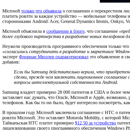
Microsoft
только что объявила
о соглашении о перекрестном ли
платить роялти за каждое устройство — мобильные телефоны и
сторонниками Android: Acer, General Dynamics Itronix, Onkyo, Ve
Microsoft объяснила в
сообщении в блоге
, что соглашение
«пред
более глубокого партнерства в разработке новых телефонов 
Неужели производитель программного обеспечения только что з
«согласились сотрудничать в разработке и маркетинге Window
эксперт
Флориан Мюллер охарактеризовал
это объявление в св
добавив:
Если бы Samsung действительно верила, что приобретение
сделки, прежде чем заключать лицензионное соглашение 
вопросы интеллектуальной собственности Android.
Samsung владеет примерно 28 000 патентов в США и более чем 1
заставляет нас думать, что Oracle, Microsoft и Apple, возможн
телефонов. Как бы то ни было, будет интересно посмотреть, ка
В прошлом году Microsoft заключила соглашение с HTC о пате
роялти Microsoft. Это оставляет Motorola Mobility, с которой
Тайваньская HTC платит примерно
$12,50 за устройство
патент
лицензировании своего программного обеспечения Windows Phon