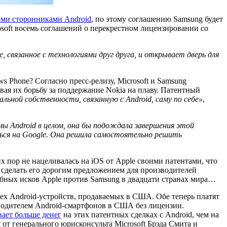
ими сторонниками Android
, по этому соглашению Samsung будет
soft восемь соглашений о перекрестном лицензировании со
связанное с технологиями друг друга, и открывает дверь для
 Phone? Согласно пресс-релизу, Microsoft и Samsung
ывая их борьбу за поддержание Nokia на плаву. Патентный
льной собственности, связанную с Android, саму по себе»
,
мы Android в целом, она бы подождала завершения этой
аться на Google. Она решила самостоятельно решить
х пор не нацеливалась на iOS от Apple своими патентами, что
ре, сделать его дорогим предложением для производителей
удебных исков Apple против Samsung в двадцати странах мира…
сех Android-устройств, продаваемых в США. Обе теперь платят
изводителем Android-смартфонов в США без лицензии.
вает больше денег
на этих патентных сделках с Android, чем на
 от генерального юрисконсульта Microsoft Брэда Смита и