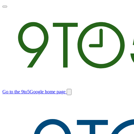
Toggle
main
menu
Go to the 9to5Google home page
Switch
site