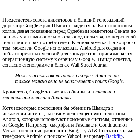
Председатель совета директоров и бывший генеральный
директор Google Эрик Шмидт находится на Капитолийском
холме, давая показания перед Судебным комитетом Сената по
вопросам антимонопольного законодательства, конкурентной
политики и прав потребителей. Краткая заметка. На вопрос о
том, может ли Google использовать Android для создания
неблагоприятных условий для конкурентов, привязывая эту
операционную систему к сервисам Google, Шмидт ответил,
согласно стенограмме в блогах Wall Street Journal.
Можно использовать поиск Google с Android, но
также можно явно не использовать поиск Google.
Кроме того, Google только что обвинили в
«наличии
монопольной власти в Android»
.
Хотя некоторые поспешили бы обвинить Шмидта в
искажении истины, на самом деле существуют телефоны
Android, которые используют поисковые системы, отличные
от Google. Например, смартфоны Fascinate и Continuum от
Verizon полностью работают с Bing, а у AT&T есть несколько
телефонов Android с поиском Yahoo!, например
Backflip
.