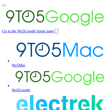
Toggle
main
menu
Go to the 9to5Google home page
Switch
site
9to5Mac
9to5Google