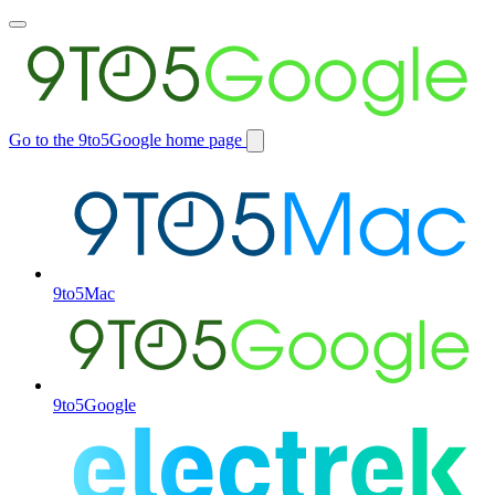
Toggle
main
menu
Go to the 9to5Google home page
Switch
site
9to5Mac
9to5Google