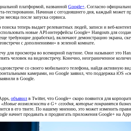
оциальной платформой, названной
Google+
. Согласно официальн
ета-тестировании. Начиная с сегодняшнего дня, каждый может п
ри месяца после запуска сервиса.
о поиска теперь выдает релевантных людей, записи и веб-конте
использовать новые API-интерфейсы Google+ Hangouts для созд
еще требующие доработки), включают демонстрацию экрана, ске
еовстречи с дополнениями» в зеленой комнате.
чу для просмотра во всемирной паутине. Они называют это Hango
девять человек на видеовстречу. Конечно, неограниченное колич
идеовстрече со своего мобильного телефона, найдя активную ви
фронтальными камерами, но Google заявил, что поддержка iOS
«с
заявили в Google.
Apps,
объявил
в Twitter, что Google+ скоро появится для корпор
.
«Новые возможности в G+ сегодня, которые понравятся бизне
рится в его твите. По нашему мнению, это может изменить прави
gle начнет продавать и продвигать приложения Google+ на Apps