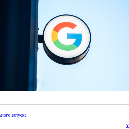
ьного запуска
Y