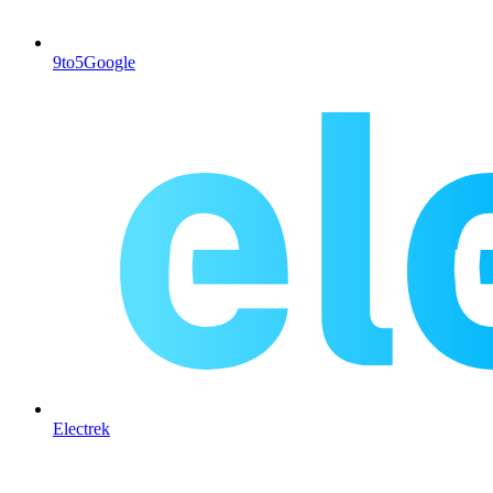
9to5Google
Electrek