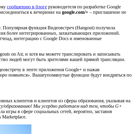
ому
сообщению в блоге
руководителя по разработке Google
рисоединиться к вечеринке на
google.com/+
– приглашение не
нт. Популярная функция Видеовстреч (Hangout) получила
ания более интегрированных, захватывающих приложений.
тчпад, интеграцию с Google Docs и именованные
uts on Air, и хотя вы можете транслировать и записывать
ество людей могут быть зрителями вашей прямой трансляции.
деовстречу в ленте приложения Google+ и нажав
коро появится»
. Вышеупомянутые функции будут внедряться по
ативных клиентов и клиентов из сферы образования, указывая на
су/образованию! Мы усердно работаем над тем, чтобы G+
ла игры в сфере социальных сетей, вероятно, заставив
 Marketplace.