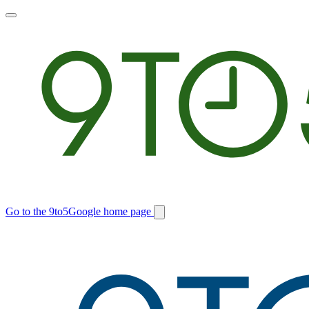
Toggle
main
menu
Go to the 9to5Google home page
Switch
site