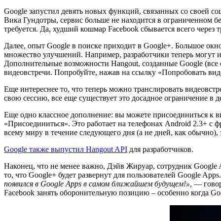
Google запустил девять новых функций, связанных со своей с
Вика Гундотры, сервис больше не находится в ограниченном б
требуется. Да, худший кошмар Facebook сбывается всего через т
Далее, опыт Google в поиске приходит в Google+. Большое окн
множество улучшений. Например, разработчики теперь могут 
Дополнительные возможности Hangout, созданные Google (все 
видеовстречи. Попробуйте, нажав на ссылку «Попробовать вид
Еще интереснее то, что теперь можно транслировать видеовстре
свою сессию, все еще существует это досадное ограничение в 
Еще одно классное дополнение: вы можете присоединиться к в
«Присоединиться». Это работает на телефонах Android 2.3+ с 
всему миру в течение следующего дня (а не дней, как обычно), 
Google также выпустил Hangout API
для разработчиков.
Наконец, что не менее важно, Дэйв Жируар, сотрудник Google 
то, что Google+ будет развернут для пользователей Google Apps
появился в Google Apps в самом ближайшем будущем!»
, — гово
Facebook занять оборонительную позицию – особенно когда Goo